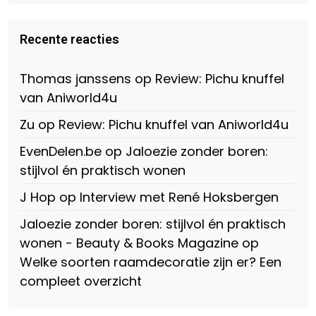
profiel
profiel
profiel
van
van
van
Virtual-
beautynl
beautyandbooksmagazine
Beauty-
op
op
Recente reacties
147775071915783/?
Twitter
Instagram
fref=ts
op
Thomas janssens
op
Review: Pichu knuffel
Facebook
van Aniworld4u
Zu
op
Review: Pichu knuffel van Aniworld4u
EvenDelen.be
op
Jaloezie zonder boren:
stijlvol én praktisch wonen
J Hop
op
Interview met René Hoksbergen
Jaloezie zonder boren: stijlvol én praktisch
wonen - Beauty & Books Magazine
op
Welke soorten raamdecoratie zijn er? Een
compleet overzicht