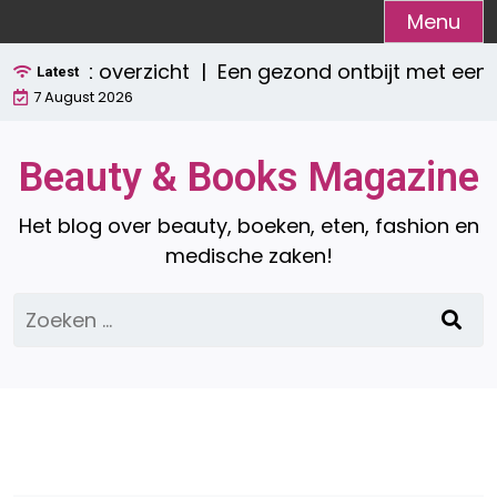
Ga
Menu
naar
ompleet overzicht |
Een gezond ontbijt met een s
de
Latest
7 August 2026
inhoud
Beauty & Books Magazine
Het blog over beauty, boeken, eten, fashion en
medische zaken!
Zoeken
naar: