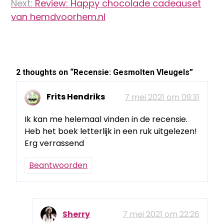
Next:
Review: Happy chocolade cadeauset
van hemdvoorhem.nl
2 thoughts on “
Recensie: Gesmolten Vleugels
”
Frits Hendriks
7 mei 2021 om 09:31
Ik kan me helemaal vinden in de recensie.
Heb het boek letterlijk in een ruk uitgelezen!
Erg verrassend
Beantwoorden
Sherry
7 mei 2021 om 22:26