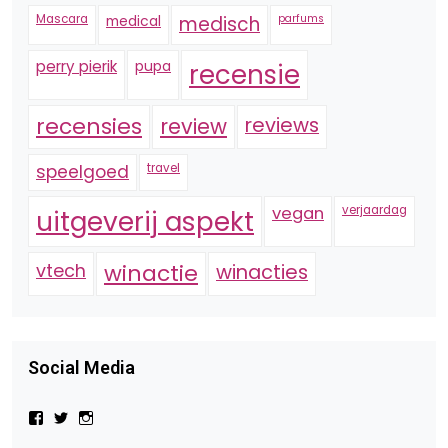
Mascara
medical
medisch
parfums
perry pierik
pupa
recensie
recensies
reviews
review
speelgoed
travel
vegan
verjaardag
uitgeverij aspekt
vtech
winactie
winacties
Social Media
Bekijk
Bekijk
Bekijk
het
het
het