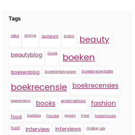
Tags
alka
anime
auteurs
baby
beauty
boek
beautyblog
boeken
boekenblogger
boekpresentatie
boekenblog
boekrecensie
boekrecensies
boekreviews
endometriose
fashion
books
foodblog
foodie
geuren
haar
haarmode
food
huid'
interview
interviews
make-up