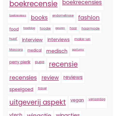
boekrecensie
boekrecensies
boekreviews
endometriose
fashion
books
foodblog
foodie
geuren
haar
haarmode
food
huid'
interview
interviews
make-up
Mascara
medical
medisch
parfums
perry pierik
pupa
recensie
recensies
reviews
review
speelgoed
travel
vegan
verjaardag
uitgeverij aspekt
vtech
winactie
winacties