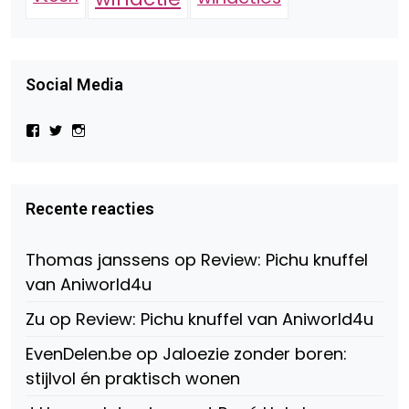
Social Media
Bekijk
Bekijk
Bekijk
het
het
het
profiel
profiel
profiel
van
van
van
Virtual-
beautynl
beautyandbooksmagazine
Beauty-
op
op
Recente reacties
147775071915783/?
Twitter
Instagram
fref=ts
op
Thomas janssens
op
Review: Pichu knuffel
Facebook
van Aniworld4u
Zu
op
Review: Pichu knuffel van Aniworld4u
EvenDelen.be
op
Jaloezie zonder boren:
stijlvol én praktisch wonen