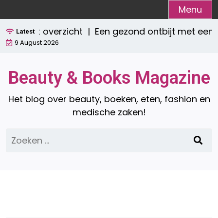
Ga
Menu
naar
ompleet overzicht |
Een gezond ontbijt met een 
de
Latest
9 August 2026
inhoud
Beauty & Books Magazine
Het blog over beauty, boeken, eten, fashion en
medische zaken!
Zoeken
naar: