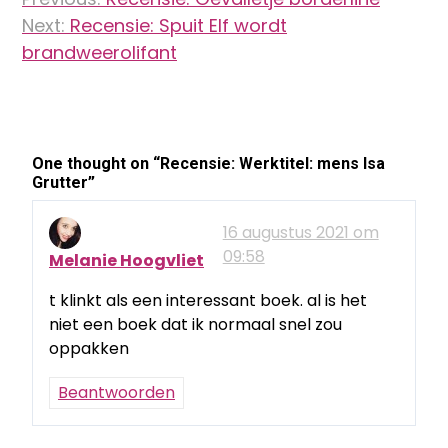
navigatie
Next:
Recensie: Spuit Elf wordt
brandweerolifant
One thought on “
Recensie: Werktitel: mens Isa
Grutter
”
16 augustus 2021 om
09:58
Melanie Hoogvliet
t klinkt als een interessant boek. al is het
niet een boek dat ik normaal snel zou
oppakken
Beantwoorden