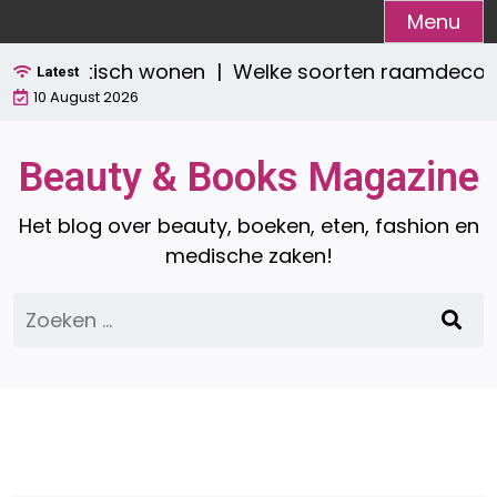
Ga
Menu
naar
 én praktisch wonen |
Welke soorten raamdecoratie 
de
Latest
10 August 2026
inhoud
Beauty & Books Magazine
Het blog over beauty, boeken, eten, fashion en
medische zaken!
Zoeken
naar: