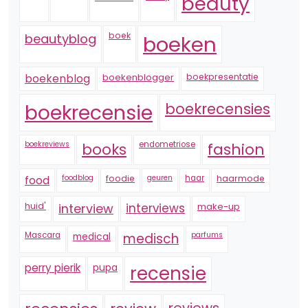
beauty
boek
beautyblog
boeken
boekenblogger
boekpresentatie
boekenblog
boekrecensie
boekrecensies
boekreviews
endometriose
fashion
books
foodblog
foodie
geuren
haar
haarmode
food
huid'
interview
interviews
make-up
Mascara
medical
medisch
parfums
perry pierik
pupa
recensie