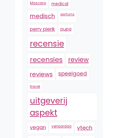
Mascara
medical
medisch
parfums
perry pierik
pupa
recensie
recensies
review
reviews
speelgoed
travel
uitgeverij
aspekt
vegan
verjaardag
vtech