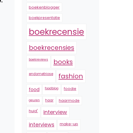
.
boekenblogger
boekpresentatie
boekrecensie
boekrecensies
boekreviews
books
endometriose
fashion
foodblog
foodie
food
geuren
haar
haarmode
huid'
interview
interviews
make-up