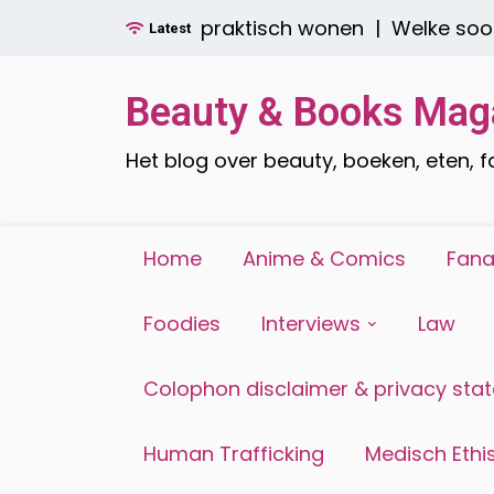
Ga
en: stijlvol én praktisch wonen |
Welke soorten ra
Latest
naar
de
inhoud
Beauty & Books Mag
Het blog over beauty, boeken, eten, 
Home
Anime & Comics
Fana
Foodies
Interviews
Law
Colophon disclaimer & privacy sta
Human Trafficking
Medisch Ethis