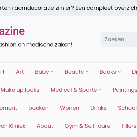
amdecoratie zijn er? Een compleet overzicht |
Ee
azine
Zoeken
naar:
fashion en medische zaken!
rt
Art
Baby
Beauty
Books
D
Make up looks
Medical & Sports
Painting
tement
boeken
Wonen
Drinks
Schoon
ch Kliniek
About
Gym & Self-care
Fillers