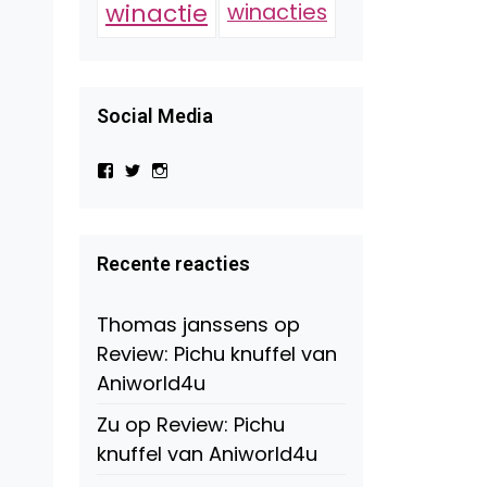
winactie
winacties
Social Media
Bekijk
Bekijk
Bekijk
het
het
het
profiel
profiel
profiel
van
van
van
Virtual-
beautynl
beautyandbooksmagazine
Beauty-
op
op
Recente reacties
147775071915783/?
Twitter
Instagram
fref=ts
op
Thomas janssens
op
Facebook
Review: Pichu knuffel van
Aniworld4u
Zu
op
Review: Pichu
knuffel van Aniworld4u