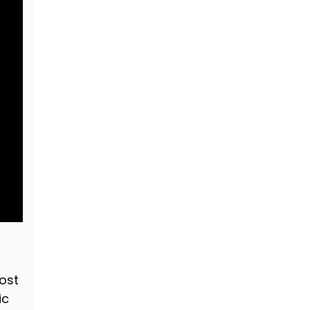
ost
ic