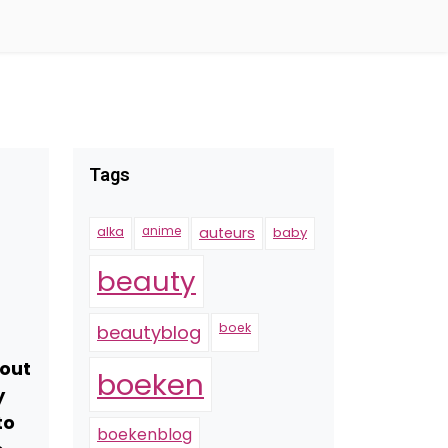
Tags
alka
anime
auteurs
baby
beauty
boek
beautyblog
bout
boeken
y
to
boekenblog