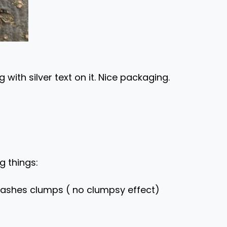
ith silver text on it. Nice packaging.
g things:
lashes clumps ( no clumpsy effect)