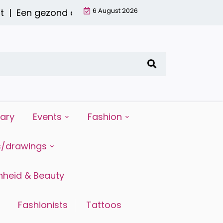
6 August 2026
n gezond ontbijt met een smoothie: waarom het 
iary
Events
Fashion
s/drawings
heid & Beauty
Fashionists
Tattoos