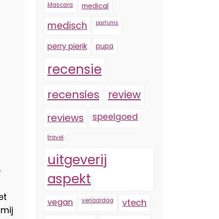
Mascara
medical
medisch
parfums
perry pierik
pupa
recensie
recensies
review
reviews
speelgoed
travel
uitgeverij
e
aspekt
et
vegan
verjaardag
vtech
 mij