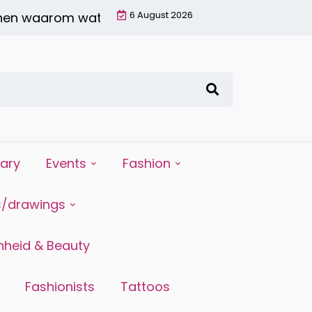
6 August 2026
aarom water drinken zo belangrijk is voor je lich
iary
Events
Fashion
s/drawings
heid & Beauty
Fashionists
Tattoos