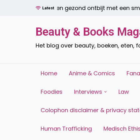
Ga
Een gezond ontbijt met een smooth
Latest
naar
de
inhoud
Beauty & Books Mag
Het blog over beauty, boeken, eten, 
Home
Anime & Comics
Fana
Foodies
Interviews
Law
Colophon disclaimer & privacy sta
Human Trafficking
Medisch Ethis