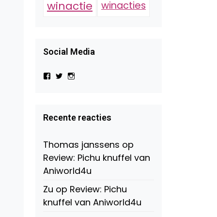
winactie
winacties
Social Media
Bekijk
Bekijk
Bekijk
het
het
het
profiel
profiel
profiel
van
van
van
Virtual-
beautynl
beautyandbooksmagazine
Beauty-
op
op
Recente reacties
147775071915783/?
Twitter
Instagram
fref=ts
op
Thomas janssens
op
Facebook
Review: Pichu knuffel van
Aniworld4u
Zu
op
Review: Pichu
knuffel van Aniworld4u