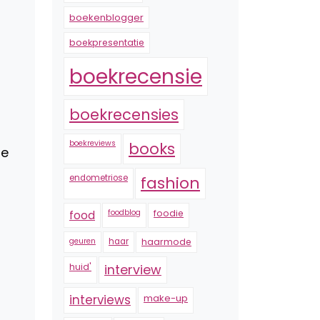
boekenblogger
boekpresentatie
boekrecensie
boekrecensies
boekreviews
books
de
endometriose
fashion
foodblog
foodie
food
geuren
haar
haarmode
huid'
interview
interviews
make-up