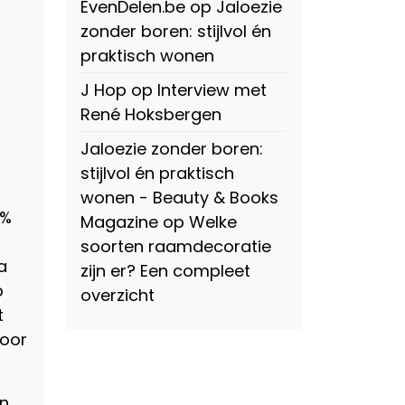
EvenDelen.be
op
Jaloezie
zonder boren: stijlvol én
praktisch wonen
J Hop
op
Interview met
René Hoksbergen
Jaloezie zonder boren:
stijlvol én praktisch
wonen - Beauty & Books
0%
Magazine
op
Welke
soorten raamdecoratie
a
zijn er? Een compleet
b
overzicht
t
Voor
en