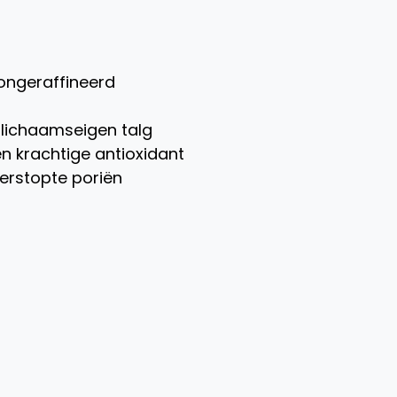
 ongeraffineerd
p lichaamseigen talg
n krachtige antioxidant
verstopte poriën