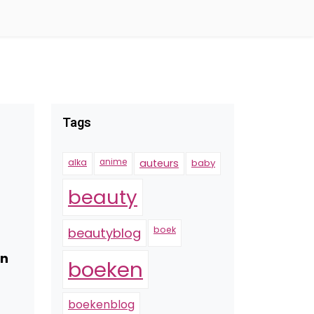
Tags
alka
anime
auteurs
baby
beauty
boek
beautyblog
en
boeken
boekenblog