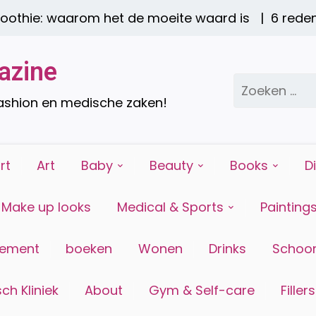
ie: waarom het de moeite waard is |
6 redenen w
azine
Zoeken
naar:
fashion en medische zaken!
rt
Art
Baby
Beauty
Books
D
Make up looks
Medical & Sports
Painting
tement
boeken
Wonen
Drinks
Schoon
ch Kliniek
About
Gym & Self-care
Fillers