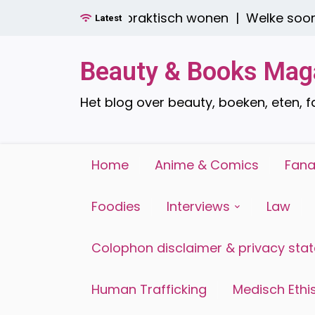
Ga
n: stijlvol én praktisch wonen |
Welke soorten raa
Latest
naar
de
inhoud
Beauty & Books Mag
Het blog over beauty, boeken, eten, 
Home
Anime & Comics
Fana
Foodies
Interviews
Law
Colophon disclaimer & privacy sta
Human Trafficking
Medisch Ethis