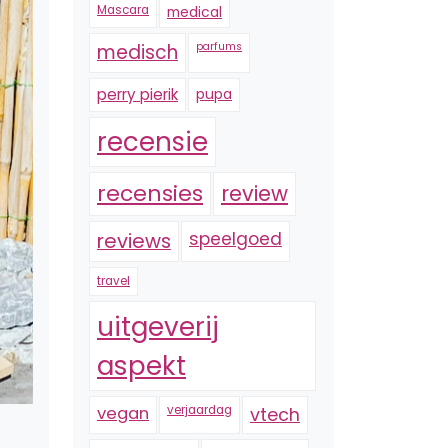
Mascara
medical
medisch
parfums
perry pierik
pupa
recensie
recensies
review
reviews
speelgoed
travel
uitgeverij
aspekt
vegan
verjaardag
vtech