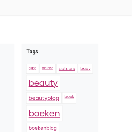
Tags
alka
anime
auteurs
baby
beauty
boek
beautyblog
boeken
boekenblog