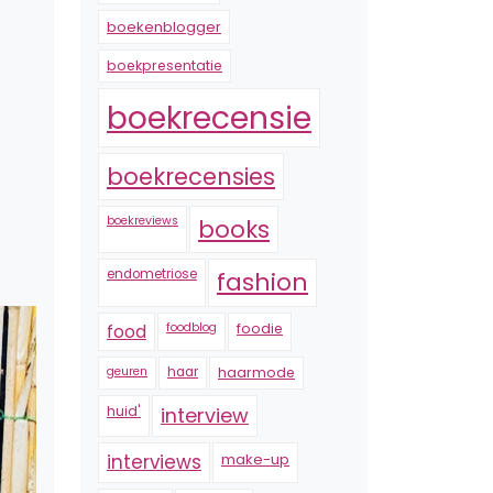
boekenblogger
boekpresentatie
boekrecensie
boekrecensies
boekreviews
books
endometriose
fashion
foodblog
foodie
food
geuren
haar
haarmode
huid'
interview
interviews
make-up