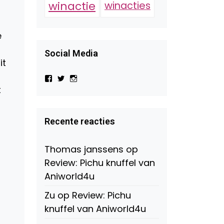
winactie
winacties
e
Social Media
it
Bekijk
Bekijk
Bekijk
het
het
het
t
profiel
profiel
profiel
van
van
van
Virtual-
beautynl
beautyandbooksmagazine
Beauty-
op
op
Recente reacties
147775071915783/?
Twitter
Instagram
fref=ts
op
Thomas janssens
op
Facebook
Review: Pichu knuffel van
Aniworld4u
Zu
op
Review: Pichu
knuffel van Aniworld4u