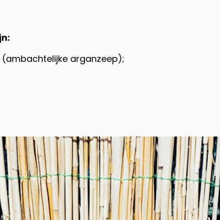
jn:
l (ambachtelijke arganzeep);