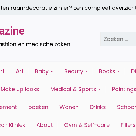
mdecoratie zijn er? Een compleet overzicht |
Een
azine
Zoeken
naar:
fashion en medische zaken!
rt
Art
Baby
Beauty
Books
D
Make up looks
Medical & Sports
Painting
tement
boeken
Wonen
Drinks
Schoon
ch Kliniek
About
Gym & Self-care
Fillers