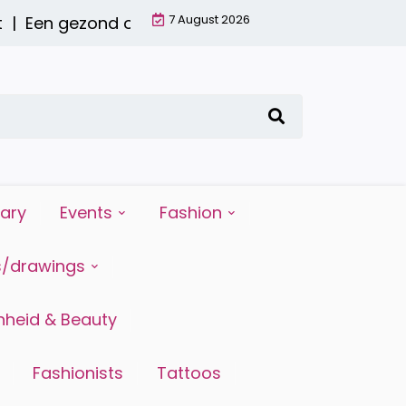
7 August 2026
 gezond ontbijt met een smoothie: waarom het d
iary
Events
Fashion
s/drawings
heid & Beauty
Fashionists
Tattoos