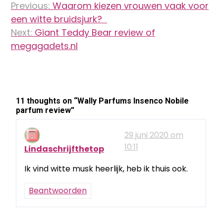
Previous:
Waarom kiezen vrouwen vaak voor
navigatie
een witte bruidsjurk?
Next:
Giant Teddy Bear review of
megagadets.nl
11 thoughts on “
Wally Parfums Insenco Nobile
parfum review
”
29 juni 2020 om
10:11
Lindaschrijfthetop
Ik vind witte musk heerlijk, heb ik thuis ook.
Beantwoorden