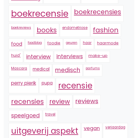
boekrecensie
boekrecensies
boekreviews
endometriose
fashion
books
foodblog
foodie
geuren
haar
haarmode
food
huid'
interview
interviews
make-up
Mascara
medical
medisch
parfums
perry pierik
pupa
recensie
recensies
reviews
review
speelgoed
travel
vegan
verjaardag
uitgeverij aspekt