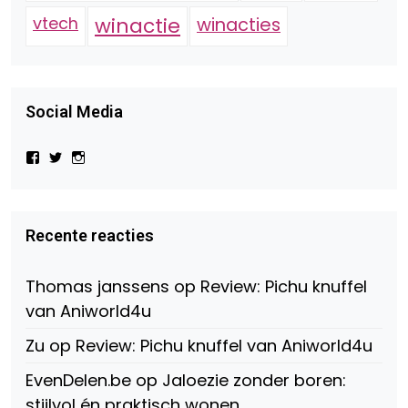
vtech
winactie
winacties
Social Media
Bekijk
Bekijk
Bekijk
het
het
het
profiel
profiel
profiel
van
van
van
Virtual-
beautynl
beautyandbooksmagazine
Beauty-
op
op
Recente reacties
147775071915783/?
Twitter
Instagram
fref=ts
op
Thomas janssens
op
Review: Pichu knuffel
Facebook
van Aniworld4u
Zu
op
Review: Pichu knuffel van Aniworld4u
EvenDelen.be
op
Jaloezie zonder boren:
stijlvol én praktisch wonen