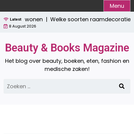
Ga
Menu
naar
ktisch wonen |
Welke soorten raamdecoratie zijn e
de
Latest
8 August 2026
inhoud
Beauty & Books Magazine
Het blog over beauty, boeken, eten, fashion en
medische zaken!
Zoeken
naar: