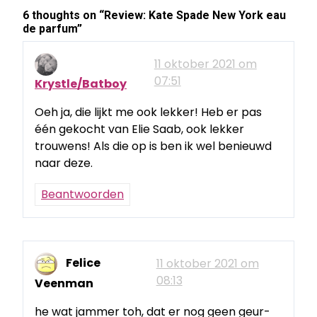
6 thoughts on “
Review: Kate Spade New York eau
de parfum
”
11 oktober 2021 om
07:51
Krystle/Batboy
Oeh ja, die lijkt me ook lekker! Heb er pas
één gekocht van Elie Saab, ook lekker
trouwens! Als die op is ben ik wel benieuwd
naar deze.
Beantwoorden
Felice
11 oktober 2021 om
08:13
Veenman
he wat jammer toh, dat er nog geen geur-