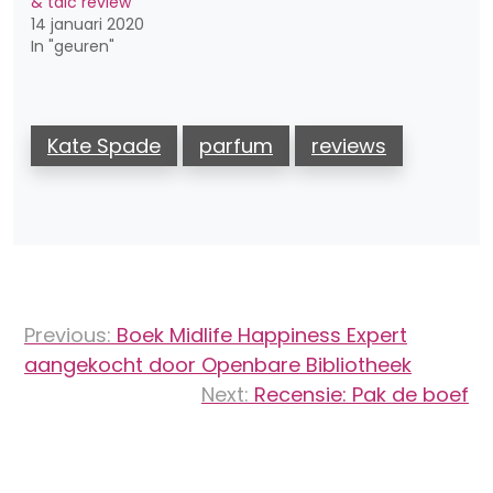
& talc review
14 januari 2020
In "geuren"
Kate Spade
parfum
reviews
Bericht
Previous:
Boek Midlife Happiness Expert
navigatie
aangekocht door Openbare Bibliotheek
Next:
Recensie: Pak de boef