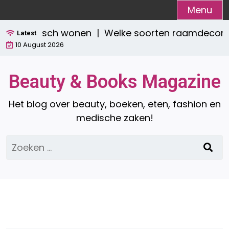
Ga
Menu
naar
 praktisch wonen |
Welke soorten raamdecoratie zi
de
Latest
10 August 2026
inhoud
Beauty & Books Magazine
Het blog over beauty, boeken, eten, fashion en
medische zaken!
Zoeken
naar: