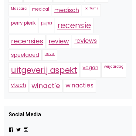
Mascara
medical
medisch
parfums
perry pierik
pupa
recensie
recensies
reviews
review
speelgoed
travel
vegan
verjaardag
uitgeverij aspekt
vtech
winactie
winacties
Social Media
Bekijk
Bekijk
Bekijk
het
het
het