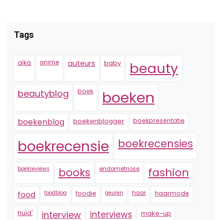
Tags
alka
anime
auteurs
baby
beauty
boek
beautyblog
boeken
boekenblogger
boekpresentatie
boekenblog
boekrecensie
boekrecensies
boekreviews
endometriose
fashion
books
foodblog
foodie
geuren
haar
haarmode
food
huid'
interview
interviews
make-up