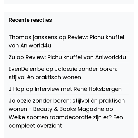
profiel
profiel
profiel
van
van
van
Virtual-
beautynl
beautyandbooksmagazine
Beauty-
op
op
Recente reacties
147775071915783/?
Twitter
Instagram
fref=ts
op
Thomas janssens
op
Review: Pichu knuffel
Facebook
van Aniworld4u
Zu
op
Review: Pichu knuffel van Aniworld4u
EvenDelen.be
op
Jaloezie zonder boren:
stijlvol én praktisch wonen
J Hop
op
Interview met René Hoksbergen
Jaloezie zonder boren: stijlvol én praktisch
wonen - Beauty & Books Magazine
op
Welke soorten raamdecoratie zijn er? Een
compleet overzicht