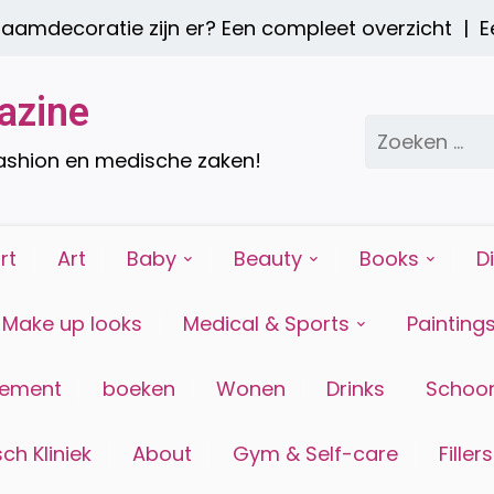
oratie zijn er? Een compleet overzicht |
Een gez
azine
Zoeken
naar:
fashion en medische zaken!
rt
Art
Baby
Beauty
Books
D
Make up looks
Medical & Sports
Painting
tement
boeken
Wonen
Drinks
Schoon
ch Kliniek
About
Gym & Self-care
Fillers