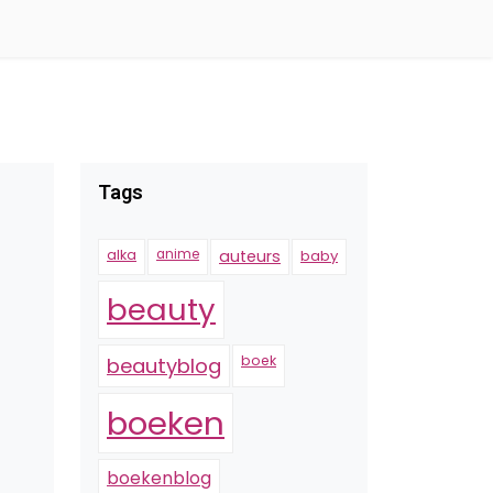
Tags
alka
anime
auteurs
baby
beauty
boek
beautyblog
boeken
boekenblog