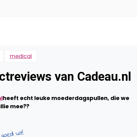
medical
treviews van Cadeau.nl
l
heeft echt leuke moederdagspullen, die we
llie mee??