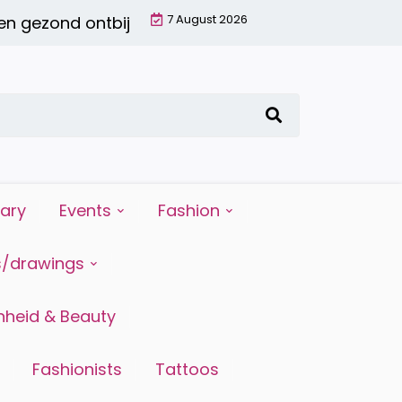
7 August 2026
ond ontbijt met een smoothie: waarom het de mo
iary
Events
Fashion
s/drawings
heid & Beauty
Fashionists
Tattoos