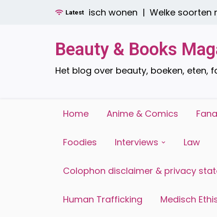
Ga
tijlvol én praktisch wonen |
Welke soorten raamdec
Latest
naar
de
inhoud
Beauty & Books Mag
Het blog over beauty, boeken, eten, 
Home
Anime & Comics
Fana
Foodies
Interviews
Law
Colophon disclaimer & privacy sta
Human Trafficking
Medisch Ethis