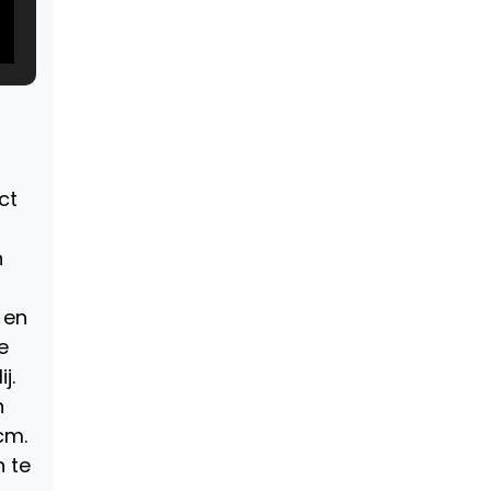
ct
n
 en
e
j.
n
cm.
n te