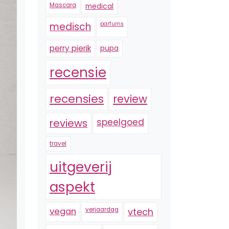
Mascara
medical
medisch
parfums
perry pierik
pupa
recensie
recensies
review
reviews
speelgoed
travel
uitgeverij
aspekt
vegan
verjaardag
vtech