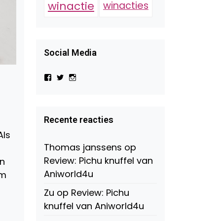
winactie
winacties
Social Media
Bekijk
Bekijk
Bekijk
het
het
het
profiel
profiel
profiel
van
van
van
Virtual-
beautynl
beautyandbooksmagazine
Beauty-
op
op
Recente reacties
147775071915783/?
Twitter
Instagram
fref=ts
Als
op
Thomas janssens
op
Facebook
Review: Pichu knuffel van
in
Aniworld4u
em
Zu
op
Review: Pichu
knuffel van Aniworld4u