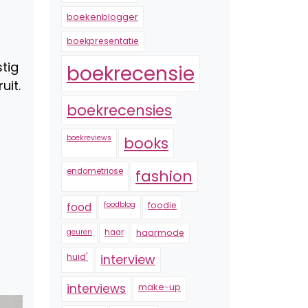
boekenblogger
boekpresentatie
tig
boekrecensie
uit.
boekrecensies
boekreviews
books
endometriose
fashion
foodblog
foodie
food
geuren
haar
haarmode
huid'
interview
interviews
make-up