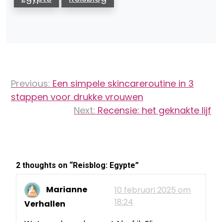
Bericht
Previous:
Een simpele skincareroutine in 3
navigatie
stappen voor drukke vrouwen
Next:
Recensie: het geknakte lijf
2 thoughts on “
Reisblog: Egypte
”
Marianne
10 februari 2025 om
18:24
Verhallen