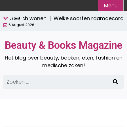
Ga
Menu
naar
praktisch wonen |
Welke soorten raamdecoratie zij
de
Latest
6 August 2026
inhoud
Beauty & Books Magazine
Het blog over beauty, boeken, eten, fashion en
medische zaken!
Zoeken
naar: