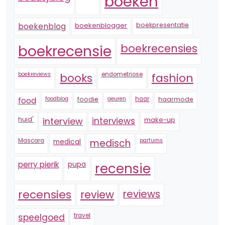
boeken
boekenblogger
boekpresentatie
boekenblog
boekrecensie
boekrecensies
boekreviews
endometriose
fashion
books
foodblog
foodie
geuren
haar
haarmode
food
huid'
interview
interviews
make-up
Mascara
medical
medisch
parfums
perry pierik
pupa
recensie
recensies
reviews
review
speelgoed
travel