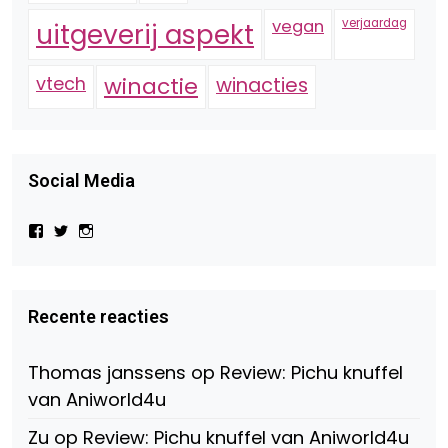
vegan
verjaardag
uitgeverij aspekt
vtech
winactie
winacties
Social Media
Bekijk
Bekijk
Bekijk
het
het
het
profiel
profiel
profiel
van
van
van
Virtual-
beautynl
beautyandbooksmagazine
Beauty-
op
op
Recente reacties
147775071915783/?
Twitter
Instagram
fref=ts
op
Thomas janssens
op
Review: Pichu knuffel
Facebook
van Aniworld4u
Zu
op
Review: Pichu knuffel van Aniworld4u