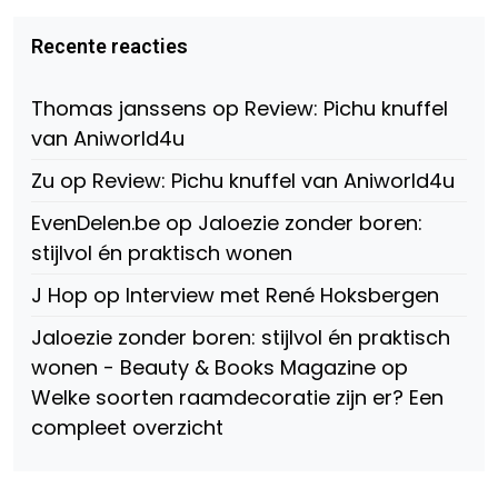
van
van
van
Virtual-
beautynl
beautyandbooksmagazine
Beauty-
op
op
Recente reacties
147775071915783/?
Twitter
Instagram
fref=ts
op
Thomas janssens
op
Review: Pichu knuffel
Facebook
van Aniworld4u
Zu
op
Review: Pichu knuffel van Aniworld4u
EvenDelen.be
op
Jaloezie zonder boren:
stijlvol én praktisch wonen
J Hop
op
Interview met René Hoksbergen
Jaloezie zonder boren: stijlvol én praktisch
wonen - Beauty & Books Magazine
op
Welke soorten raamdecoratie zijn er? Een
compleet overzicht