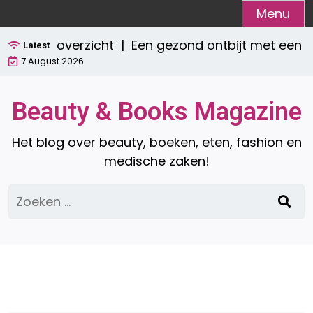
Ga
Menu
naar
mpleet overzicht |
Een gezond ontbijt met een sm
de
Latest
7 August 2026
inhoud
Beauty & Books Magazine
Het blog over beauty, boeken, eten, fashion en
medische zaken!
Zoeken
naar: