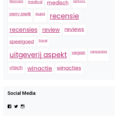
Mascara
medical
medisch
parfums
perry pierik
pupa
recensie
recensies
reviews
review
speelgoed
travel
vegan
verjaardag
uitgeverij aspekt
vtech
winactie
winacties
Social Media
Bekijk
Bekijk
Bekijk
het
het
het
profiel
profiel
profiel