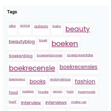
Tags
alka
anime
auteurs
baby
beauty
boek
beautyblog
boeken
boekenblogger
boekpresentatie
boekenblog
boekrecensie
boekrecensies
boekreviews
endometriose
fashion
books
foodblog
foodie
geuren
haar
haarmode
food
huid'
interview
interviews
make-up