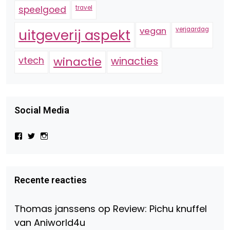
speelgoed
travel
vegan
verjaardag
uitgeverij aspekt
vtech
winactie
winacties
Social Media
Bekijk
Bekijk
Bekijk
het
het
het
profiel
profiel
profiel
van
van
van
Virtual-
beautynl
beautyandbooksmagazine
Beauty-
op
op
Recente reacties
147775071915783/?
Twitter
Instagram
fref=ts
op
Thomas janssens
op
Review: Pichu knuffel
Facebook
van Aniworld4u