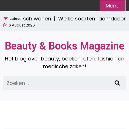
Ga
Menu
naar
én praktisch wonen |
Welke soorten raamdecoratie z
de
Latest
6 August 2026
inhoud
Beauty & Books Magazine
Het blog over beauty, boeken, eten, fashion en
medische zaken!
Zoeken
naar: