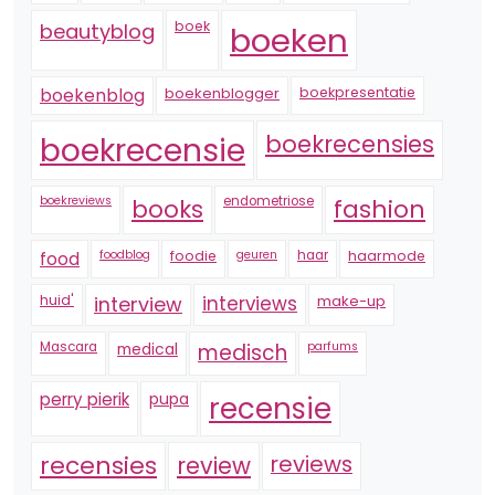
boek
beautyblog
boeken
boekenblogger
boekpresentatie
boekenblog
boekrecensie
boekrecensies
boekreviews
endometriose
fashion
books
foodblog
foodie
geuren
haar
haarmode
food
huid'
interview
interviews
make-up
Mascara
medical
medisch
parfums
perry pierik
pupa
recensie
recensies
reviews
review