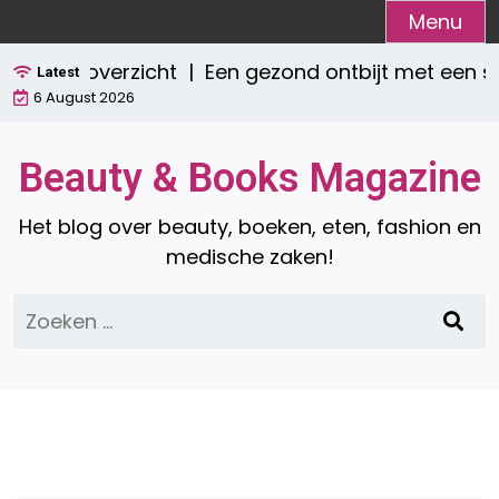
Ga
Menu
naar
pleet overzicht |
Een gezond ontbijt met een sm
de
Latest
6 August 2026
inhoud
Beauty & Books Magazine
Het blog over beauty, boeken, eten, fashion en
medische zaken!
Zoeken
naar: