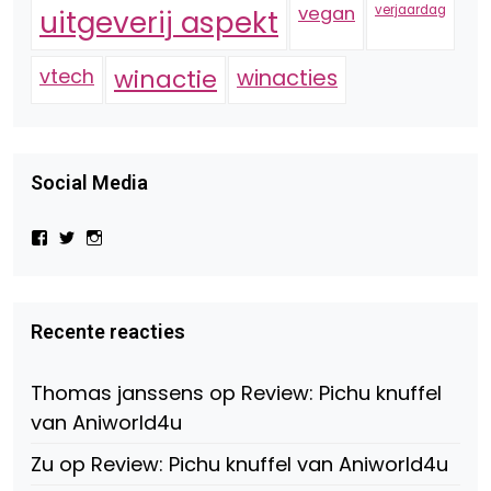
vegan
verjaardag
uitgeverij aspekt
vtech
winactie
winacties
Social Media
Bekijk
Bekijk
Bekijk
het
het
het
profiel
profiel
profiel
van
van
van
Virtual-
beautynl
beautyandbooksmagazine
Beauty-
op
op
Recente reacties
147775071915783/?
Twitter
Instagram
fref=ts
op
Thomas janssens
op
Review: Pichu knuffel
Facebook
van Aniworld4u
Zu
op
Review: Pichu knuffel van Aniworld4u