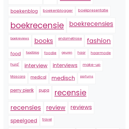
boekenblogger
boekpresentatie
boekenblog
boekrecensie
boekrecensies
boekreviews
endometriose
fashion
books
foodblog
foodie
geuren
haar
haarmode
food
huid'
interview
interviews
make-up
Mascara
medical
medisch
parfums
perry pierik
pupa
recensie
recensies
reviews
review
speelgoed
travel