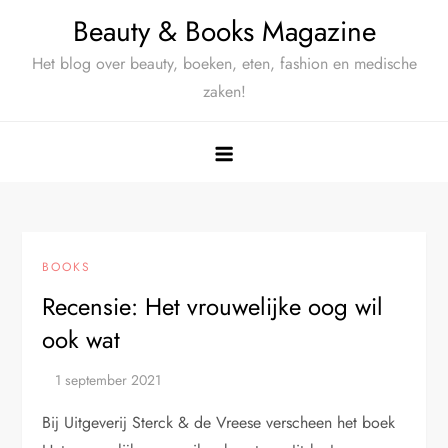
Ga
Beauty & Books Magazine
naar
Het blog over beauty, boeken, eten, fashion en medische
de
zaken!
inhoud
BOOKS
Recensie: Het vrouwelijke oog wil
ook wat
Bij Uitgeverij Sterck & de Vreese verscheen het boek