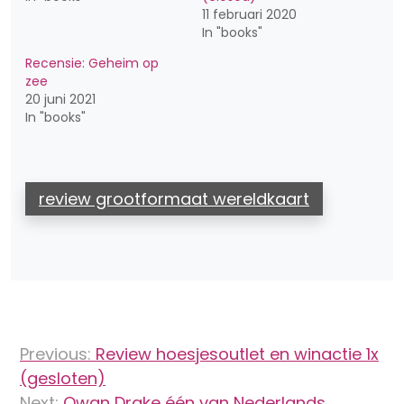
11 februari 2020
In "books"
Recensie: Geheim op
zee
20 juni 2021
In "books"
review grootformaat wereldkaart
Bericht
Previous:
Review hoesjesoutlet en winactie 1x
navigatie
(gesloten)
Next:
Owan Drake één van Nederlands