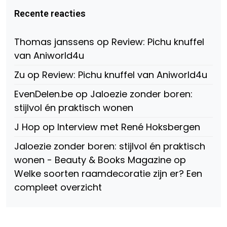
Virtual-
beautynl
beautyandbooksmagazine
Beauty-
op
op
Recente reacties
147775071915783/?
Twitter
Instagram
fref=ts
op
Thomas janssens
op
Review: Pichu knuffel
Facebook
van Aniworld4u
Zu
op
Review: Pichu knuffel van Aniworld4u
EvenDelen.be
op
Jaloezie zonder boren:
stijlvol én praktisch wonen
J Hop
op
Interview met René Hoksbergen
Jaloezie zonder boren: stijlvol én praktisch
wonen - Beauty & Books Magazine
op
Welke soorten raamdecoratie zijn er? Een
compleet overzicht