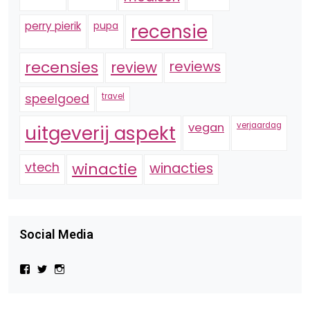
perry pierik
pupa
recensie
recensies
reviews
review
speelgoed
travel
vegan
verjaardag
uitgeverij aspekt
vtech
winactie
winacties
Social Media
Bekijk
Bekijk
Bekijk
het
het
het
profiel
profiel
profiel
van
van
van