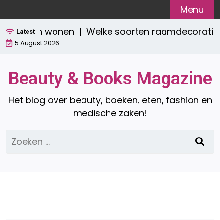
Ga
Menu
naar
aktisch wonen |
Welke soorten raamdecoratie zijn 
de
Latest
5 August 2026
inhoud
Beauty & Books Magazine
Het blog over beauty, boeken, eten, fashion en
medische zaken!
Zoeken
naar: