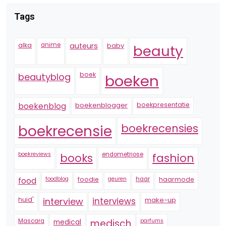
Tags
alka
anime
auteurs
baby
beauty
boek
beautyblog
boeken
boekenblogger
boekpresentatie
boekenblog
boekrecensie
boekrecensies
boekreviews
endometriose
fashion
books
foodblog
foodie
geuren
haar
haarmode
food
huid'
interview
interviews
make-up
Mascara
medical
medisch
parfums