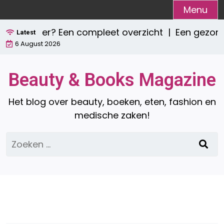
Ga
Menu
naar
zijn er? Een compleet overzicht |
Een gezond ont
de
Latest
6 August 2026
inhoud
Beauty & Books Magazine
Het blog over beauty, boeken, eten, fashion en
medische zaken!
Zoeken
naar: