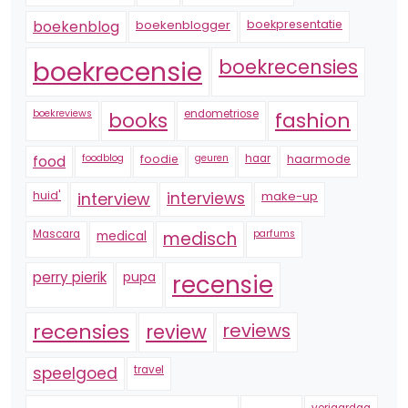
boekenblogger
boekpresentatie
boekenblog
boekrecensie
boekrecensies
boekreviews
endometriose
fashion
books
foodblog
foodie
geuren
haar
haarmode
food
huid'
interview
interviews
make-up
Mascara
medical
medisch
parfums
perry pierik
pupa
recensie
recensies
reviews
review
speelgoed
travel