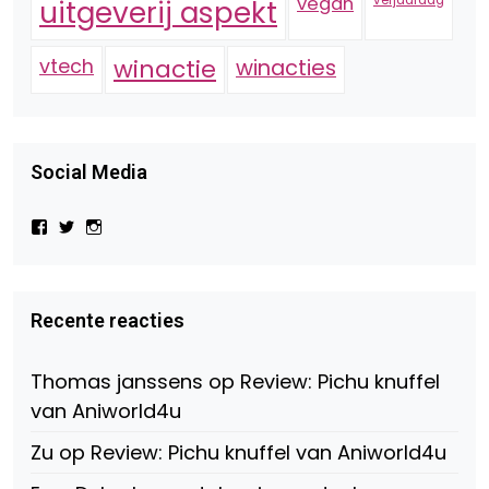
vegan
verjaardag
uitgeverij aspekt
vtech
winactie
winacties
Social Media
Bekijk
Bekijk
Bekijk
het
het
het
profiel
profiel
profiel
van
van
van
Virtual-
beautynl
beautyandbooksmagazine
Beauty-
op
op
Recente reacties
147775071915783/?
Twitter
Instagram
fref=ts
op
Thomas janssens
op
Review: Pichu knuffel
Facebook
van Aniworld4u
Zu
op
Review: Pichu knuffel van Aniworld4u