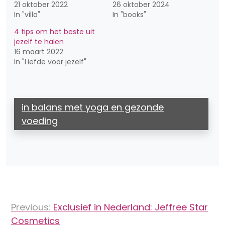
21 oktober 2022
26 oktober 2024
In "villa"
In "books"
4 tips om het beste uit
jezelf te halen
16 maart 2022
In "Liefde voor jezelf"
in balans met yoga en gezonde
voeding
Bericht
Previous:
Exclusief in Nederland: Jeffree Star
navigatie
Cosmetics