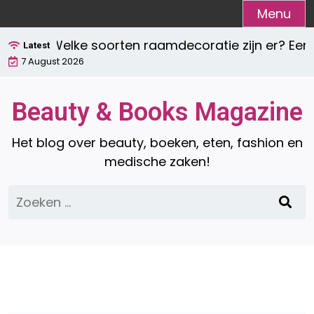
Ga
Menu
naar
Welke soorten raamdecoratie zijn er? Een c
de
Latest
7 August 2026
inhoud
Beauty & Books Magazine
Het blog over beauty, boeken, eten, fashion en
medische zaken!
Zoeken
naar: