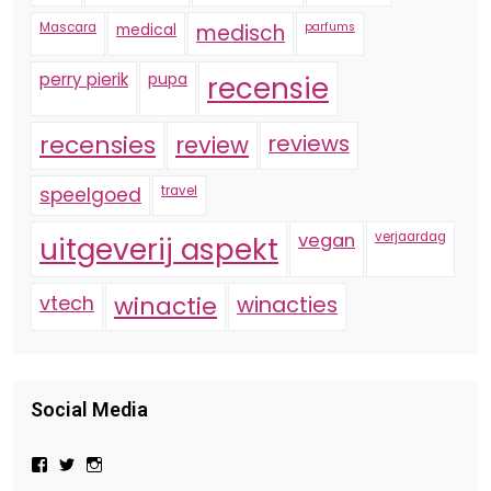
Mascara
medical
medisch
parfums
perry pierik
pupa
recensie
recensies
reviews
review
speelgoed
travel
vegan
verjaardag
uitgeverij aspekt
vtech
winactie
winacties
Social Media
Bekijk
Bekijk
Bekijk
het
het
het