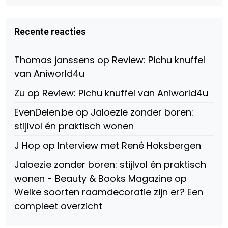
profiel
profiel
profiel
van
van
van
Virtual-
beautynl
beautyandbooksmagazine
Beauty-
op
op
Recente reacties
147775071915783/?
Twitter
Instagram
fref=ts
op
Thomas janssens
op
Review: Pichu knuffel
Facebook
van Aniworld4u
Zu
op
Review: Pichu knuffel van Aniworld4u
EvenDelen.be
op
Jaloezie zonder boren:
stijlvol én praktisch wonen
J Hop
op
Interview met René Hoksbergen
Jaloezie zonder boren: stijlvol én praktisch
wonen - Beauty & Books Magazine
op
Welke soorten raamdecoratie zijn er? Een
compleet overzicht