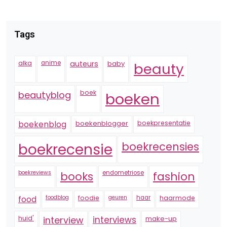
Tags
alka
anime
auteurs
baby
beauty
boek
beautyblog
boeken
boekenblogger
boekpresentatie
boekenblog
boekrecensie
boekrecensies
boekreviews
endometriose
fashion
books
foodblog
foodie
geuren
haar
haarmode
food
huid'
interview
interviews
make-up