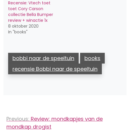
Recensie: Vtech toet
toet Cory Carson
collectie Bella Bumper
review + winactie 1x
8 oktober 2020
In "books"
bobbi naar de speeltuin
books
recensie Bobbi naar de speeltuin
Bericht
Previous:
Review: mondkapjes van de
navigatie
mondkap drogist