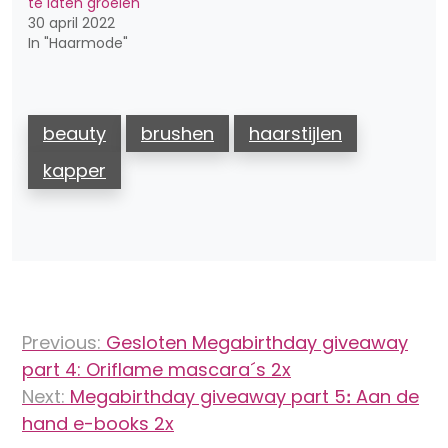
te laten groeien
30 april 2022
In "Haarmode"
beauty
brushen
haarstijlen
kapper
Bericht
Previous:
Gesloten Megabirthday giveaway
navigatie
part 4: Oriflame mascara´s 2x
Next:
Megabirthday giveaway part 5ꓽ Aan de
hand e-books 2x