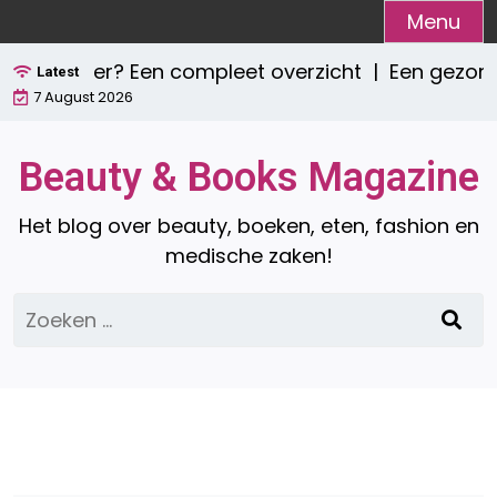
Ga
Menu
naar
e zijn er? Een compleet overzicht |
Een gezond o
de
Latest
7 August 2026
inhoud
Beauty & Books Magazine
Het blog over beauty, boeken, eten, fashion en
medische zaken!
Zoeken
naar: