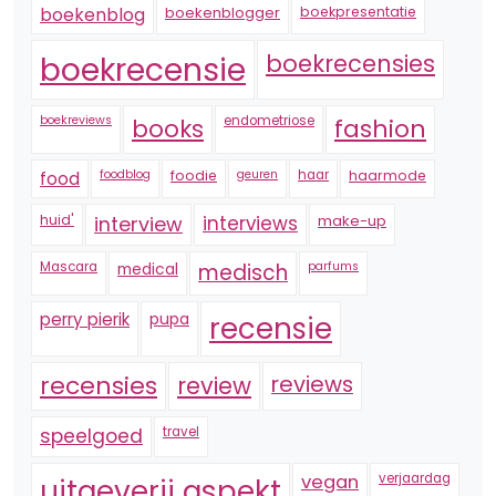
boekenblogger
boekpresentatie
boekenblog
boekrecensie
boekrecensies
boekreviews
endometriose
fashion
books
foodblog
foodie
geuren
haar
haarmode
food
huid'
interview
interviews
make-up
Mascara
medical
medisch
parfums
perry pierik
pupa
recensie
recensies
reviews
review
speelgoed
travel
vegan
verjaardag
uitgeverij aspekt