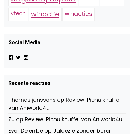
vtech
winactie
winacties
Social Media
Bekijk
Bekijk
Bekijk
het
het
het
profiel
profiel
profiel
van
van
van
Virtual-
beautynl
beautyandbooksmagazine
Beauty-
op
op
Recente reacties
147775071915783/?
Twitter
Instagram
fref=ts
op
Thomas janssens
op
Review: Pichu knuffel
Facebook
van Aniworld4u
Zu
op
Review: Pichu knuffel van Aniworld4u
EvenDelen.be
op
Jaloezie zonder boren: