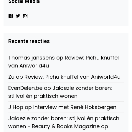
Social Media
Bekijk
Bekijk
Bekijk
het
het
het
profiel
profiel
profiel
van
van
van
Virtual-
beautynl
beautyandbooksmagazine
Beauty-
op
op
Recente reacties
147775071915783/?
Twitter
Instagram
fref=ts
op
Thomas janssens
op
Review: Pichu knuffel
Facebook
van Aniworld4u
Zu
op
Review: Pichu knuffel van Aniworld4u
EvenDelen.be
op
Jaloezie zonder boren:
stijlvol én praktisch wonen
J Hop
op
Interview met René Hoksbergen
Jaloezie zonder boren: stijlvol én praktisch
wonen - Beauty & Books Magazine
op