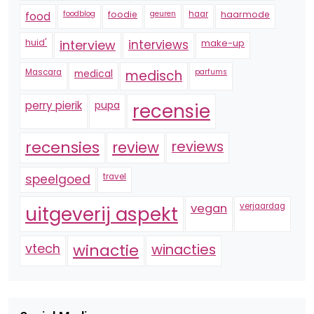
foodblog
foodie
geuren
haar
haarmode
food
huid'
interview
interviews
make-up
Mascara
medical
medisch
parfums
perry pierik
pupa
recensie
recensies
reviews
review
speelgoed
travel
vegan
verjaardag
uitgeverij aspekt
vtech
winactie
winacties