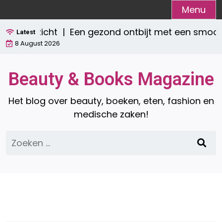
Ga
Menu
naar
Een gezond ontbijt met een smoothie: wa
de
Latest
8 August 2026
inhoud
Beauty & Books Magazine
Het blog over beauty, boeken, eten, fashion en
medische zaken!
Zoeken
naar: