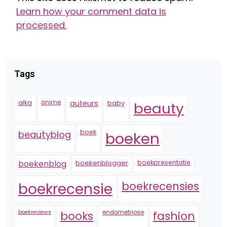
Learn how your comment data is
processed.
Tags
alka
anime
auteurs
baby
beauty
boek
beautyblog
boeken
boekenblogger
boekpresentatie
boekenblog
boekrecensie
boekrecensies
boekreviews
endometriose
fashion
books