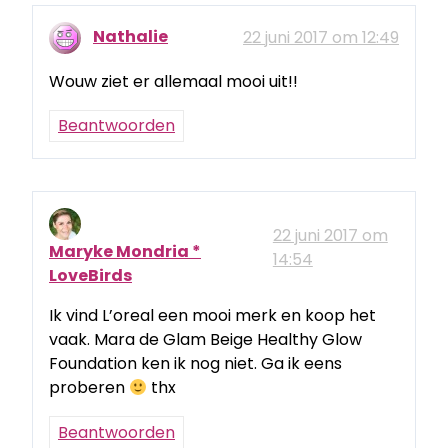
Nathalie
22 juni 2017 om 12:49
Wouw ziet er allemaal mooi uit!!
Beantwoorden
22 juni 2017 om
Maryke Mondria *
14:54
LoveBirds
Ik vind L’oreal een mooi merk en koop het
vaak. Mara de Glam Beige Healthy Glow
Foundation ken ik nog niet. Ga ik eens
proberen
thx
Beantwoorden