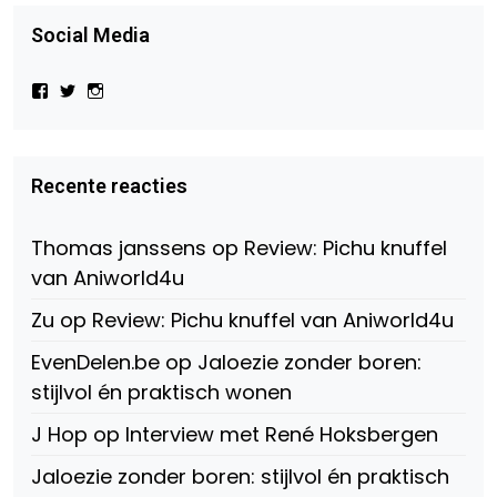
Social Media
Bekijk
Bekijk
Bekijk
het
het
het
profiel
profiel
profiel
van
van
van
Virtual-
beautynl
beautyandbooksmagazine
Beauty-
op
op
Recente reacties
147775071915783/?
Twitter
Instagram
fref=ts
op
Thomas janssens
op
Review: Pichu knuffel
Facebook
van Aniworld4u
Zu
op
Review: Pichu knuffel van Aniworld4u
EvenDelen.be
op
Jaloezie zonder boren:
stijlvol én praktisch wonen
J Hop
op
Interview met René Hoksbergen
Jaloezie zonder boren: stijlvol én praktisch