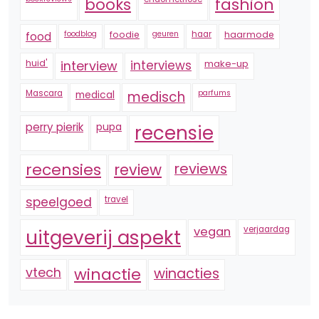
fashion
books
foodblog
foodie
geuren
haar
haarmode
food
huid'
interview
interviews
make-up
Mascara
medical
medisch
parfums
perry pierik
pupa
recensie
recensies
reviews
review
speelgoed
travel
vegan
verjaardag
uitgeverij aspekt
vtech
winactie
winacties