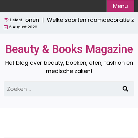
Ga
Menu
naar
sch wonen |
Welke soorten raamdecoratie zijn er? 
de
Latest
6 August 2026
inhoud
Beauty & Books Magazine
Het blog over beauty, boeken, eten, fashion en
medische zaken!
Zoeken
naar: