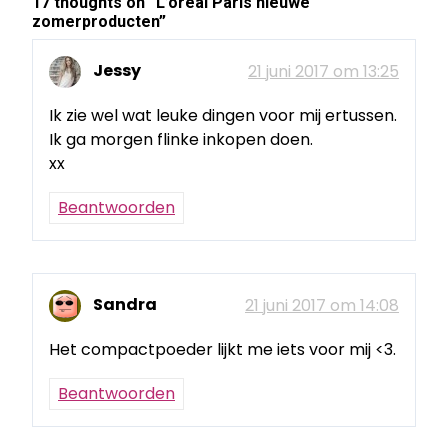
17 thoughts on “
L’oreal Paris nieuwe
zomerproducten
”
Jessy
21 juni 2017 om 13:25
Ik zie wel wat leuke dingen voor mij ertussen.
Ik ga morgen flinke inkopen doen.
xx
Beantwoorden
Sandra
21 juni 2017 om 14:08
Het compactpoeder lijkt me iets voor mij <3.
Beantwoorden