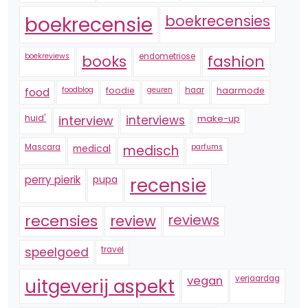
boekrecensie
boekrecensies
boekreviews
endometriose
fashion
books
foodblog
foodie
geuren
haar
haarmode
food
huid'
interview
interviews
make-up
Mascara
medical
medisch
parfums
perry pierik
pupa
recensie
recensies
reviews
review
speelgoed
travel
vegan
verjaardag
uitgeverij aspekt