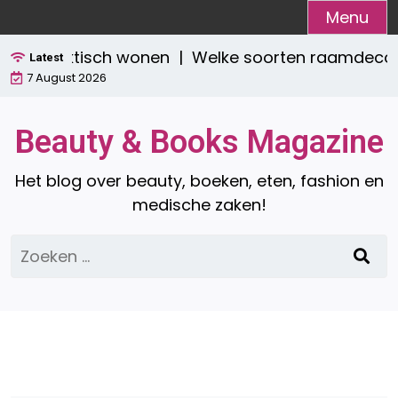
Ga
Menu
naar
 én praktisch wonen |
Welke soorten raamdecoratie
de
Latest
7 August 2026
inhoud
Beauty & Books Magazine
Het blog over beauty, boeken, eten, fashion en
medische zaken!
Zoeken
naar: