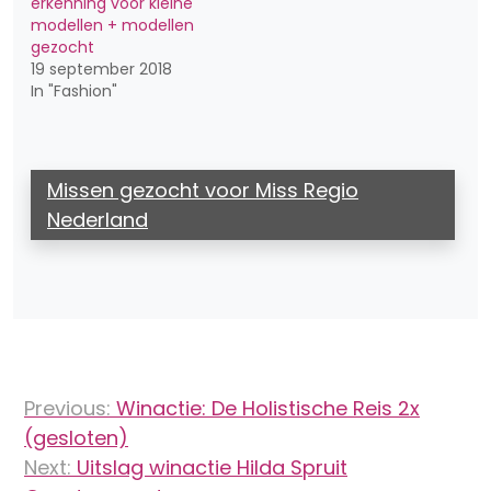
erkenning voor kleine
modellen + modellen
gezocht
19 september 2018
In "Fashion"
Missen gezocht voor Miss Regio
Nederland
Bericht
Previous:
Winactie: De Holistische Reis 2x
navigatie
(gesloten)
Next:
Uitslag winactie Hilda Spruit