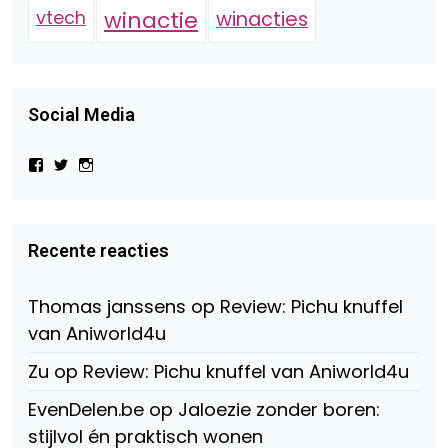
vtech
winactie
winacties
Social Media
Bekijk
Bekijk
Bekijk
het
het
het
profiel
profiel
profiel
van
van
van
Virtual-
beautynl
beautyandbooksmagazine
Beauty-
op
op
Recente reacties
147775071915783/?
Twitter
Instagram
fref=ts
op
Thomas janssens
op
Review: Pichu knuffel
Facebook
van Aniworld4u
Zu
op
Review: Pichu knuffel van Aniworld4u
EvenDelen.be
op
Jaloezie zonder boren:
stijlvol én praktisch wonen