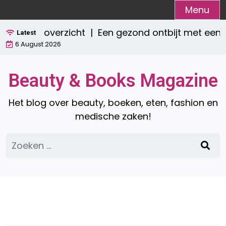
Ga
Menu
naar
mpleet overzicht |
Een gezond ontbijt met een sm
de
Latest
6 August 2026
inhoud
Beauty & Books Magazine
Het blog over beauty, boeken, eten, fashion en
medische zaken!
Zoeken
naar: