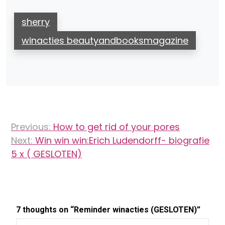
sherry
winacties beautyandbooksmagazine
Bericht
Previous:
How to get rid of your pores
navigatie
Next:
Win win win:Erich Ludendorff- biografie
5 x ( GESLOTEN)
7 thoughts on “
Reminder winacties (GESLOTEN)
”