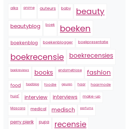
alka
anime
auteurs
baby
beauty
boek
beautyblog
boeken
boekenblogger
boekpresentatie
boekenblog
boekrecensie
boekrecensies
boekreviews
endometriose
fashion
books
foodblog
foodie
geuren
haar
haarmode
food
huid'
interview
interviews
make-up
Mascara
medical
medisch
parfums
perry pierik
pupa
recensie