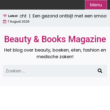
Ga
Menu
naar
Een gezond ontbijt met een smoothie: waar
de
Latest
7 August 2026
inhoud
Beauty & Books Magazine
Het blog over beauty, boeken, eten, fashion en
medische zaken!
Zoeken
naar: