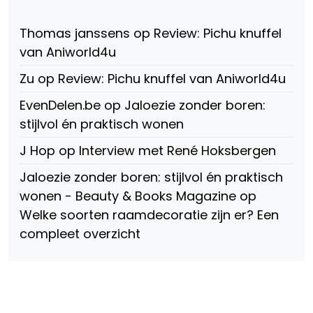
147775071915783/?
Twitter
Instagram
fref=ts
op
Thomas janssens
op
Review: Pichu knuffel
Facebook
van Aniworld4u
Zu
op
Review: Pichu knuffel van Aniworld4u
EvenDelen.be
op
Jaloezie zonder boren:
stijlvol én praktisch wonen
J Hop
op
Interview met René Hoksbergen
Jaloezie zonder boren: stijlvol én praktisch
wonen - Beauty & Books Magazine
op
Welke soorten raamdecoratie zijn er? Een
compleet overzicht