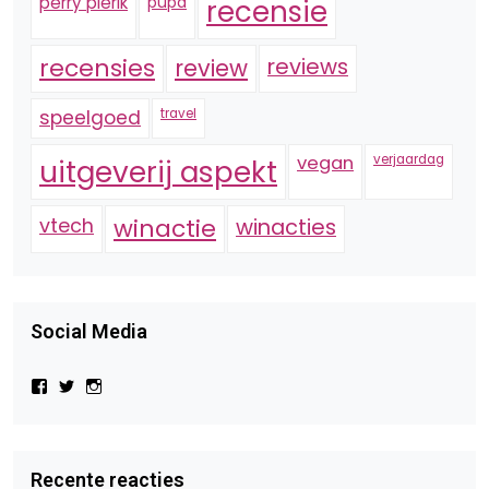
perry pierik
pupa
recensie
recensies
reviews
review
speelgoed
travel
vegan
verjaardag
uitgeverij aspekt
vtech
winactie
winacties
Social Media
Bekijk
Bekijk
Bekijk
het
het
het
profiel
profiel
profiel
van
van
van
Virtual-
beautynl
beautyandbooksmagazine
Beauty-
op
op
Recente reacties