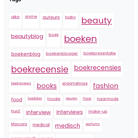
alka
anime
auteurs
baby
beauty
boek
beautyblog
boeken
boekenblogger
boekpresentatie
boekenblog
boekrecensie
boekrecensies
boekreviews
endometriose
fashion
books
foodblog
foodie
geuren
haar
haarmode
food
huid'
interview
interviews
make-up
Mascara
medical
medisch
parfums