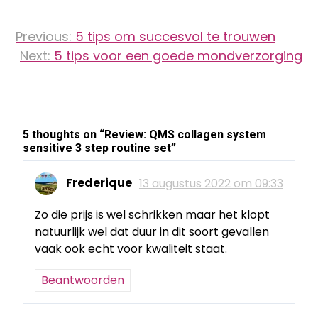
Bericht
Previous:
5 tips om succesvol te trouwen
navigatie
Next:
5 tips voor een goede mondverzorging
5 thoughts on “
Review: QMS collagen system
sensitive 3 step routine set
”
Frederique
13 augustus 2022 om 09:33
Zo die prijs is wel schrikken maar het klopt
natuurlijk wel dat duur in dit soort gevallen
vaak ook echt voor kwaliteit staat.
Beantwoorden