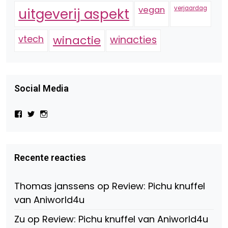
vegan
verjaardag
uitgeverij aspekt
vtech
winactie
winacties
Social Media
Bekijk
Bekijk
Bekijk
het
het
het
profiel
profiel
profiel
van
van
van
Virtual-
beautynl
beautyandbooksmagazine
Beauty-
op
op
Recente reacties
147775071915783/?
Twitter
Instagram
fref=ts
op
Thomas janssens
op
Review: Pichu knuffel
Facebook
van Aniworld4u
Zu
op
Review: Pichu knuffel van Aniworld4u