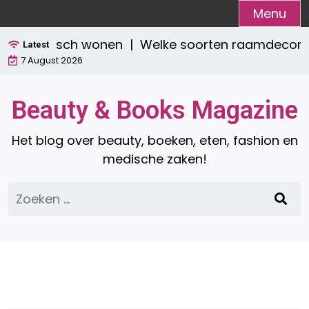
Ga
Menu
naar
n praktisch wonen |
Welke soorten raamdecoratie z
de
Latest
7 August 2026
inhoud
Beauty & Books Magazine
Het blog over beauty, boeken, eten, fashion en
medische zaken!
Zoeken
naar: