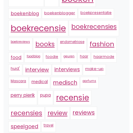
boekenblogger
boekpresentatie
boekenblog
boekrecensie
boekrecensies
boekreviews
endometriose
fashion
books
foodblog
foodie
geuren
haar
haarmode
food
huid'
interview
interviews
make-up
Mascara
medical
medisch
parfums
perry pierik
pupa
recensie
recensies
reviews
review
speelgoed
travel