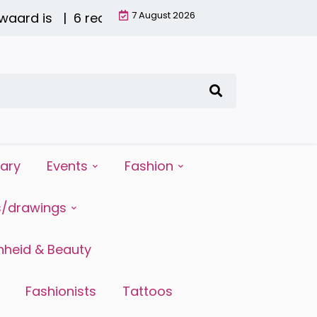
7 August 2026
s |
6 redenen waarom water drinken zo belangrijk 
iary
Events
Fashion
s/drawings
heid & Beauty
Fashionists
Tattoos