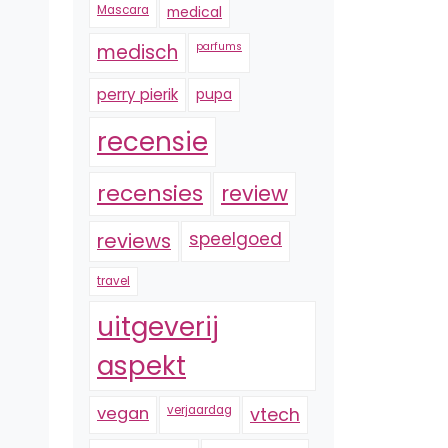
Mascara
medical
medisch
parfums
perry pierik
pupa
recensie
recensies
review
reviews
speelgoed
travel
uitgeverij
aspekt
vegan
verjaardag
vtech