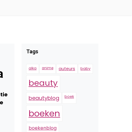
Tags
alka
anime
auteurs
baby
a
beauty
tie
boek
beautyblog
te
boeken
boekenblog