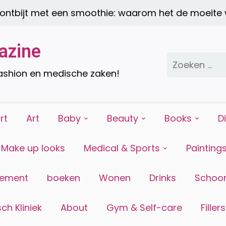
met een smoothie: waarom het de moeite waard i
azine
Zoeken
naar:
fashion en medische zaken!
rt
Art
Baby
Beauty
Books
D
Make up looks
Medical & Sports
Painting
tement
boeken
Wonen
Drinks
Schoon
ch Kliniek
About
Gym & Self-care
Fillers