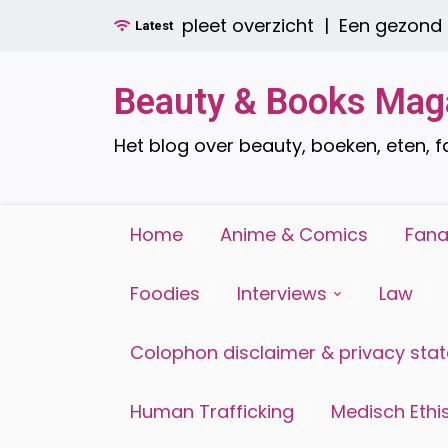
Ga
er? Een compleet overzicht |
Een gezond ontbijt 
Latest
naar
de
inhoud
Beauty & Books Mag
Het blog over beauty, boeken, eten, 
Home
Anime & Comics
Fana
Foodies
Interviews
Law
Colophon disclaimer & privacy sta
Human Trafficking
Medisch Ethis