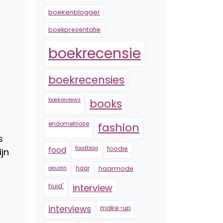
boekenblogger
boekpresentatie
boekrecensie
boekrecensies
boekreviews
books
endometriose
fashion
s
foodblog
foodie
food
ijn
geuren
haar
haarmode
huid'
interview
interviews
make-up