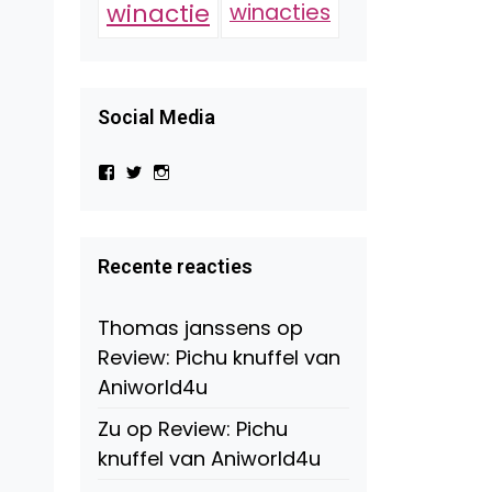
winactie
winacties
Social Media
Bekijk
Bekijk
Bekijk
het
het
het
profiel
profiel
profiel
van
van
van
Virtual-
beautynl
beautyandbooksmagazine
Beauty-
op
op
Recente reacties
147775071915783/?
Twitter
Instagram
fref=ts
op
Thomas janssens
op
Facebook
Review: Pichu knuffel van
Aniworld4u
Zu
op
Review: Pichu
knuffel van Aniworld4u