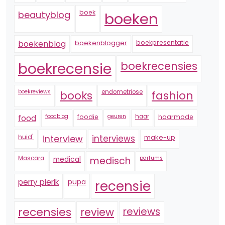
boek
beautyblog
boeken
boekenblogger
boekpresentatie
boekenblog
boekrecensie
boekrecensies
boekreviews
endometriose
fashion
books
foodblog
foodie
geuren
haar
haarmode
food
huid'
interview
interviews
make-up
Mascara
medical
medisch
parfums
perry pierik
pupa
recensie
recensies
reviews
review