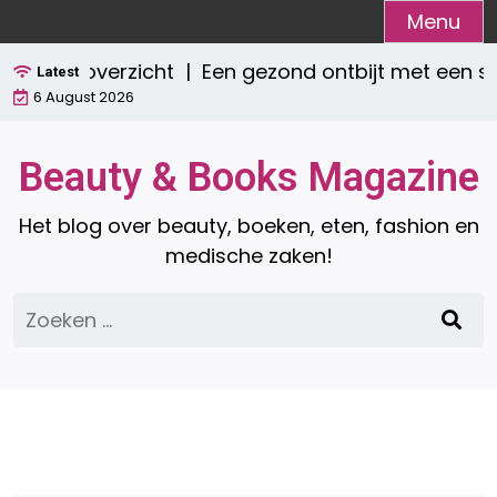
Ga
Menu
naar
leet overzicht |
Een gezond ontbijt met een smo
de
Latest
6 August 2026
inhoud
Beauty & Books Magazine
Het blog over beauty, boeken, eten, fashion en
medische zaken!
Zoeken
naar: