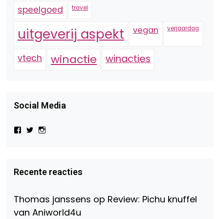
speelgoed
travel
vegan
verjaardag
uitgeverij aspekt
vtech
winactie
winacties
Social Media
Bekijk
Bekijk
Bekijk
het
het
het
profiel
profiel
profiel
van
van
van
Virtual-
beautynl
beautyandbooksmagazine
Beauty-
op
op
Recente reacties
147775071915783/?
Twitter
Instagram
fref=ts
op
Thomas janssens
op
Review: Pichu knuffel
Facebook
van Aniworld4u