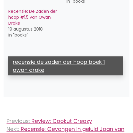
In "books"
Recensie: De Zaden der
hoop #1.5 van Owan
Drake
19 augustus 2018
In "books"
recensie de zaden der hoop boek 1
owan drake
Bericht
Previous:
Review: Cookut Creazy
navigatie
Next:
Recensie: Gevangen in geluid Joan van