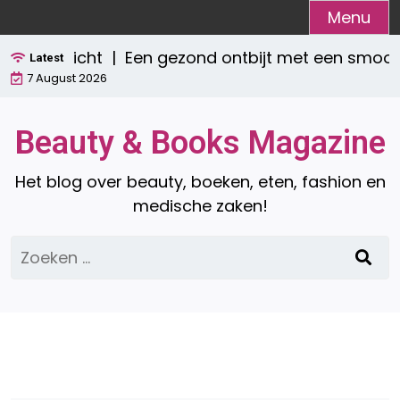
Ga
Menu
naar
verzicht |
Een gezond ontbijt met een smoothie:
de
Latest
7 August 2026
inhoud
Beauty & Books Magazine
Het blog over beauty, boeken, eten, fashion en
medische zaken!
Zoeken
naar: