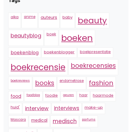
Tags
alka
anime
auteurs
baby
beauty
boek
beautyblog
boeken
boekenblogger
boekpresentatie
boekenblog
boekrecensie
boekrecensies
boekreviews
endometriose
fashion
books
foodblog
foodie
geuren
haar
haarmode
food
huid'
interview
interviews
make-up
Mascara
medical
medisch
parfums