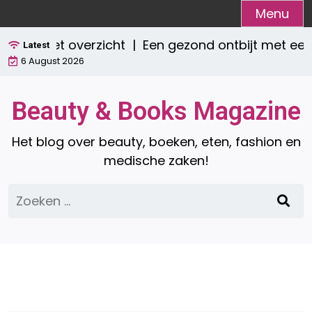
Ga
Menu
naar
compleet overzicht |
Een gezond ontbijt met een 
de
Latest
6 August 2026
inhoud
Beauty & Books Magazine
Het blog over beauty, boeken, eten, fashion en
medische zaken!
Zoeken
naar: