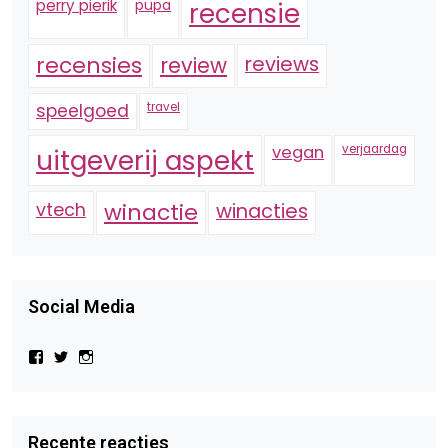
perry pierik
pupa
recensie
recensies
reviews
review
speelgoed
travel
vegan
verjaardag
uitgeverij aspekt
vtech
winactie
winacties
Social Media
Bekijk
Bekijk
Bekijk
het
het
het
profiel
profiel
profiel
van
van
van
Virtual-
beautynl
beautyandbooksmagazine
Beauty-
op
op
Recente reacties