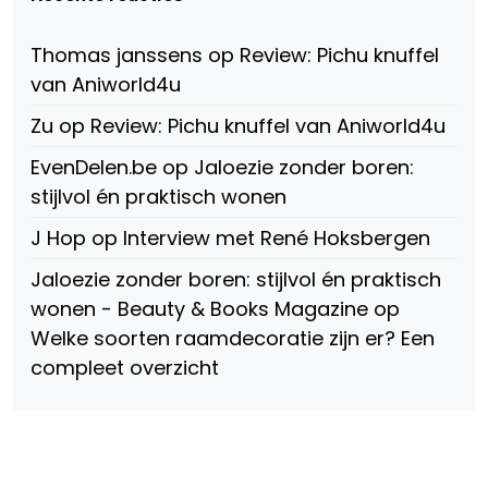
147775071915783/?
Twitter
Instagram
fref=ts
op
Thomas janssens
op
Review: Pichu knuffel
Facebook
van Aniworld4u
Zu
op
Review: Pichu knuffel van Aniworld4u
EvenDelen.be
op
Jaloezie zonder boren:
stijlvol én praktisch wonen
J Hop
op
Interview met René Hoksbergen
Jaloezie zonder boren: stijlvol én praktisch
wonen - Beauty & Books Magazine
op
Welke soorten raamdecoratie zijn er? Een
compleet overzicht