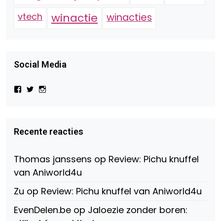
vtech
winactie
winacties
Social Media
Bekijk
Bekijk
Bekijk
het
het
het
profiel
profiel
profiel
van
van
van
Virtual-
beautynl
beautyandbooksmagazine
Beauty-
op
op
Recente reacties
147775071915783/?
Twitter
Instagram
fref=ts
op
Thomas janssens
op
Review: Pichu knuffel
Facebook
van Aniworld4u
Zu
op
Review: Pichu knuffel van Aniworld4u
EvenDelen.be
op
Jaloezie zonder boren: