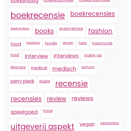
boekenblogger
boekenblog
boekrecensie
boekrecensies
boekreviews
endometriose
fashion
books
foodblog
foodie
geuren
haar
haarmode
food
huid'
interview
interviews
make-up
Mascara
medical
medisch
parfums
perry pierik
pupa
recensie
recensies
reviews
review
speelgoed
travel
vegan
verjaardag
uitgeverij aspekt