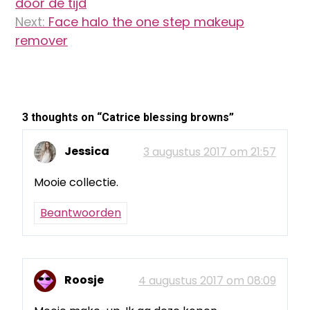
door de tijd
Next:
Face halo the one step makeup
remover
3 thoughts on “
Catrice blessing browns
”
Jessica
3 augustus 2017 om 21:57
Mooie collectie.
Beantwoorden
Roosje
4 augustus 2017 om 08:09