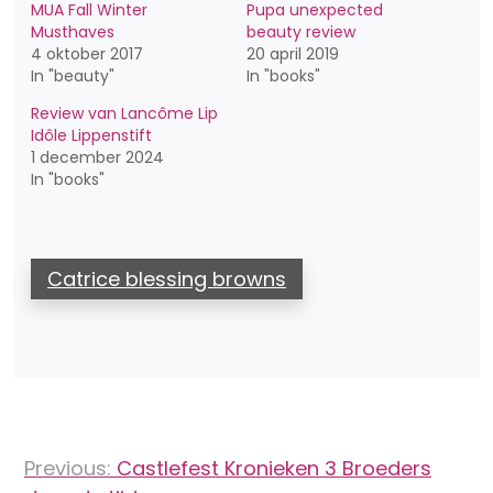
MUA Fall Winter
Pupa unexpected
Musthaves
beauty review
4 oktober 2017
20 april 2019
In "beauty"
In "books"
Review van Lancôme Lip
Idôle Lippenstift
1 december 2024
In "books"
Catrice blessing browns
Bericht
Previous:
Castlefest Kronieken 3 Broeders
navigatie