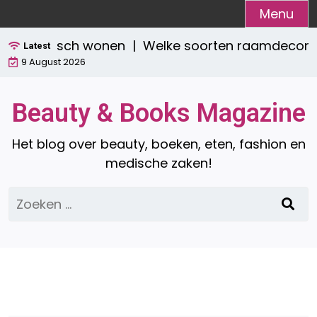
Ga
Menu
naar
én praktisch wonen |
Welke soorten raamdecoratie z
de
Latest
9 August 2026
inhoud
Beauty & Books Magazine
Het blog over beauty, boeken, eten, fashion en
medische zaken!
Zoeken
naar: