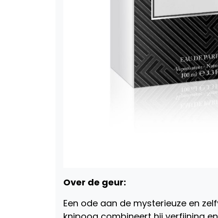
Over de geur:
Een ode aan de mysterieuze en ze
knipoog combineert hij verfijning e