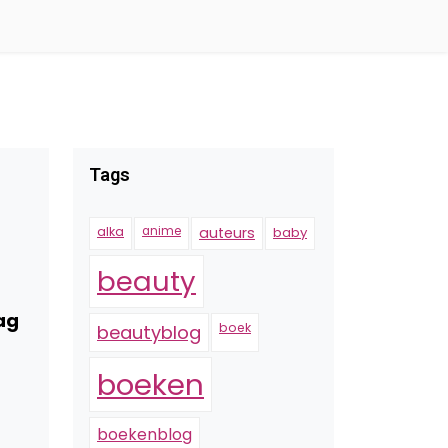
Tags
alka
anime
auteurs
baby
beauty
ag
boek
beautyblog
boeken
boekenblog