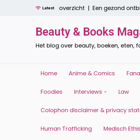
Ga
 Een compleet overzicht |
Een gezond ontbijt met
Latest
naar
de
inhoud
Beauty & Books Mag
Het blog over beauty, boeken, eten, 
Home
Anime & Comics
Fana
Foodies
Interviews
Law
Colophon disclaimer & privacy sta
Human Trafficking
Medisch Ethis