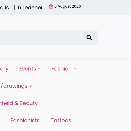
6 August 2026
6 redenen waarom water drinken zo belangrijk is 
iary
Events
Fashion
s/drawings
heid & Beauty
Fashionists
Tattoos