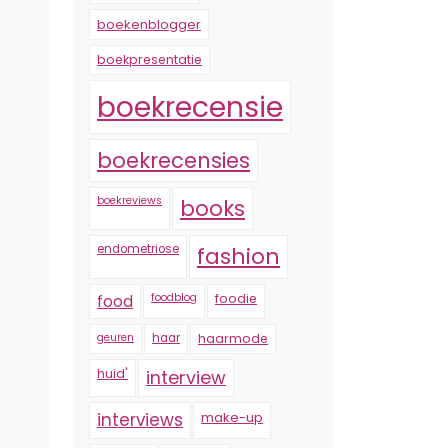
boekenblogger
boekpresentatie
boekrecensie
boekrecensies
boekreviews
books
endometriose
fashion
foodblog
foodie
food
geuren
haar
haarmode
huid'
interview
interviews
make-up