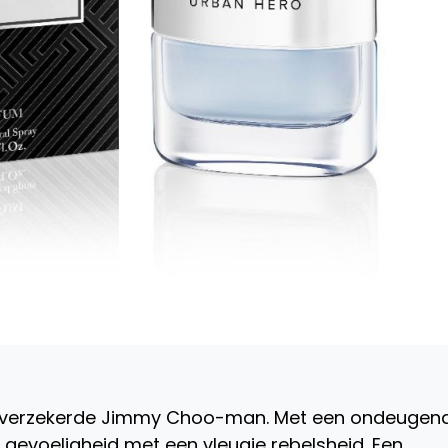
lfverzekerde Jimmy Choo-man. Met een ondeugen
n gevoeligheid met een vleugje rebelsheid. Een