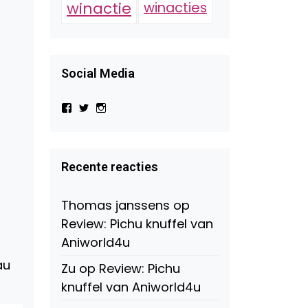
winactie
winacties
Social Media
Bekijk
Bekijk
Bekijk
het
het
het
profiel
profiel
profiel
van
van
van
Virtual-
beautynl
beautyandbooksmagazine
Beauty-
op
op
Recente reacties
147775071915783/?
Twitter
Instagram
fref=ts
op
Thomas janssens
op
Facebook
Review: Pichu knuffel van
t
Aniworld4u
au
Zu
op
Review: Pichu
knuffel van Aniworld4u