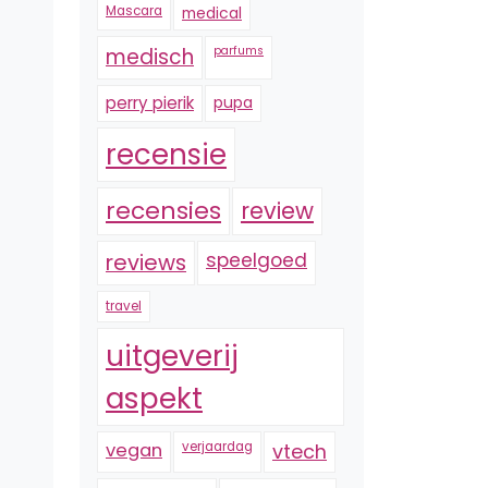
Mascara
medical
medisch
parfums
perry pierik
pupa
recensie
recensies
review
reviews
speelgoed
travel
uitgeverij
aspekt
vegan
verjaardag
vtech