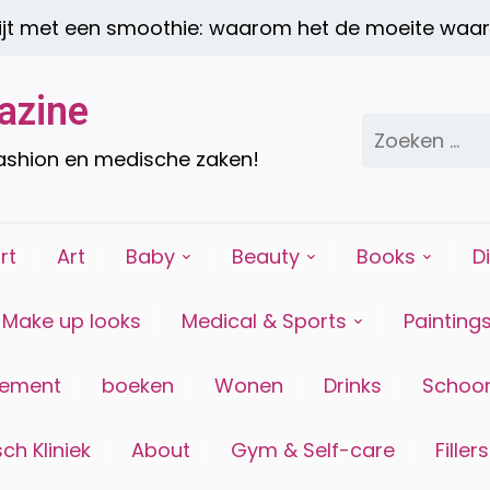
 een smoothie: waarom het de moeite waard is |
azine
Zoeken
naar:
fashion en medische zaken!
rt
Art
Baby
Beauty
Books
D
Make up looks
Medical & Sports
Painting
tement
boeken
Wonen
Drinks
Schoon
ch Kliniek
About
Gym & Self-care
Fillers