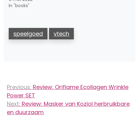
In "books"
speelgoed
vtech
Bericht
Previous:
Review: Oriflame Ecollagen Wrinkle
navigatie
Power SET
Next:
Review: Masker van Koziol herbruikbare
en duurzaam