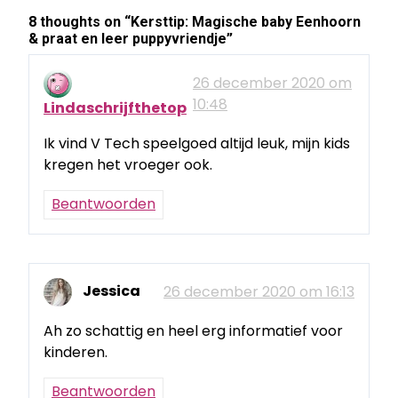
8 thoughts on “
Kersttip: Magische baby Eenhoorn
& praat en leer puppyvriendje
”
26 december 2020 om
10:48
Lindaschrijfthetop
Ik vind V Tech speelgoed altijd leuk, mijn kids
kregen het vroeger ook.
Beantwoorden
Jessica
26 december 2020 om 16:13
Ah zo schattig en heel erg informatief voor
kinderen.
Beantwoorden