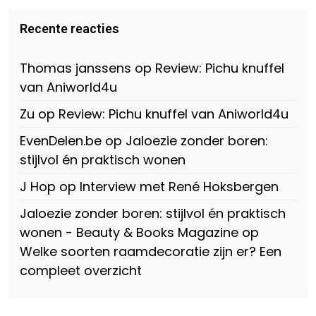
van
van
van
Virtual-
beautynl
beautyandbooksmagazine
Beauty-
op
op
Recente reacties
147775071915783/?
Twitter
Instagram
fref=ts
op
Thomas janssens
op
Review: Pichu knuffel
Facebook
van Aniworld4u
Zu
op
Review: Pichu knuffel van Aniworld4u
EvenDelen.be
op
Jaloezie zonder boren:
stijlvol én praktisch wonen
J Hop
op
Interview met René Hoksbergen
Jaloezie zonder boren: stijlvol én praktisch
wonen - Beauty & Books Magazine
op
Welke soorten raamdecoratie zijn er? Een
compleet overzicht