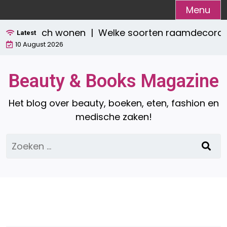
Ga
Menu
naar
aktisch wonen |
Welke soorten raamdecoratie zijn 
de
Latest
10 August 2026
inhoud
Beauty & Books Magazine
Het blog over beauty, boeken, eten, fashion en
medische zaken!
Zoeken
naar: