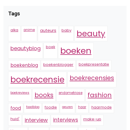
Tags
alka
anime
auteurs
baby
beauty
boek
beautyblog
boeken
boekenblogger
boekpresentatie
boekenblog
boekrecensie
boekrecensies
boekreviews
endometriose
fashion
books
foodblog
foodie
geuren
haar
haarmode
food
huid'
interview
interviews
make-up