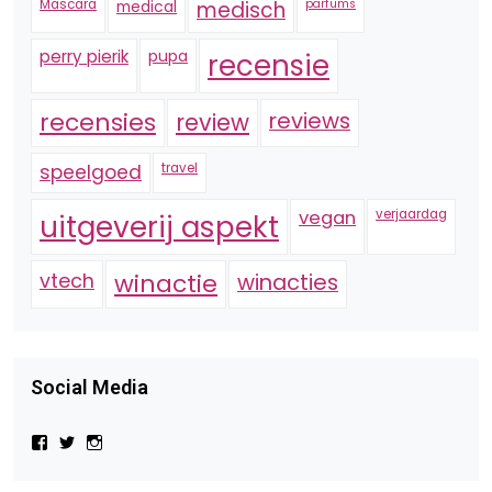
Mascara
medical
medisch
parfums
perry pierik
pupa
recensie
recensies
reviews
review
speelgoed
travel
vegan
verjaardag
uitgeverij aspekt
vtech
winactie
winacties
Social Media
Bekijk
Bekijk
Bekijk
het
het
het
profiel
profiel
profiel