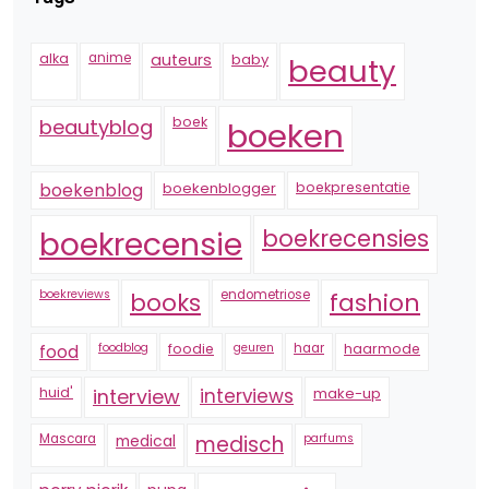
alka
anime
auteurs
baby
beauty
boek
beautyblog
boeken
boekenblogger
boekpresentatie
boekenblog
boekrecensie
boekrecensies
boekreviews
endometriose
fashion
books
foodblog
foodie
geuren
haar
haarmode
food
huid'
interview
interviews
make-up
Mascara
medical
medisch
parfums