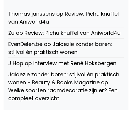
147775071915783/?
Twitter
Instagram
fref=ts
op
Thomas janssens
op
Review: Pichu knuffel
Facebook
van Aniworld4u
Zu
op
Review: Pichu knuffel van Aniworld4u
EvenDelen.be
op
Jaloezie zonder boren:
stijlvol én praktisch wonen
J Hop
op
Interview met René Hoksbergen
Jaloezie zonder boren: stijlvol én praktisch
wonen - Beauty & Books Magazine
op
Welke soorten raamdecoratie zijn er? Een
compleet overzicht