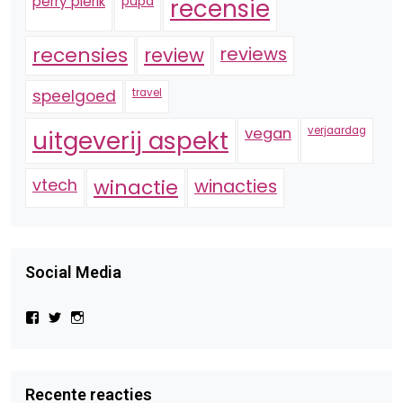
perry pierik
pupa
recensie
recensies
reviews
review
speelgoed
travel
vegan
verjaardag
uitgeverij aspekt
vtech
winactie
winacties
Social Media
Bekijk
Bekijk
Bekijk
het
het
het
profiel
profiel
profiel
van
van
van
Virtual-
beautynl
beautyandbooksmagazine
Beauty-
op
op
Recente reacties