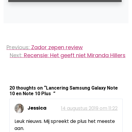
Bericht
Previous:
Zador zepen review
navigatie
Next:
Recensie: Het geeft niet Miranda Hillers
20 thoughts on “
Lancering Samsung Galaxy Note
10 en Note 10 Plus
”
Jessica
14 augustus 2019 om 11:22
Leuk nieuws. Mij spreekt de plus het meeste
aan.