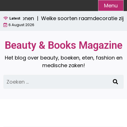
Ga
Menu
naar
sch wonen |
Welke soorten raamdecoratie zijn er? 
de
Latest
6 August 2026
inhoud
Beauty & Books Magazine
Het blog over beauty, boeken, eten, fashion en
medische zaken!
Zoeken
naar: