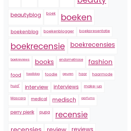
boek
beautyblog
boeken
boekenblogger
boekpresentatie
boekenblog
boekrecensie
boekrecensies
boekreviews
endometriose
fashion
books
foodblog
foodie
geuren
haar
haarmode
food
huid'
interview
interviews
make-up
Mascara
medical
medisch
parfums
perry pierik
pupa
recensie
recensies
reviews
review