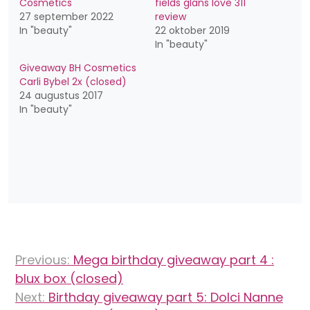
Cosmetics
fields glans love 311
27 september 2022
review
In "beauty"
22 oktober 2019
In "beauty"
Giveaway BH Cosmetics
Carli Bybel 2x (closed)
24 augustus 2017
In "beauty"
Bericht
Previous:
Mega birthday giveaway part 4 :
navigatie
blux box (closed)
Next:
Birthday giveaway part 5: Dolci Nanne