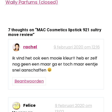
Wally Parfums (closed)
7 thoughts on “
MAC Cosmetics lipstick 921 sultry
move review
”
rachel
9 februari 2020 om 12:16
ik vind het ook een mooie kleur!! heb er zelf
nog geen een maar ga er toch maar eentje
snel aanschaffen
Beantwoorden
Felice
9 februari 2020 om
13:02