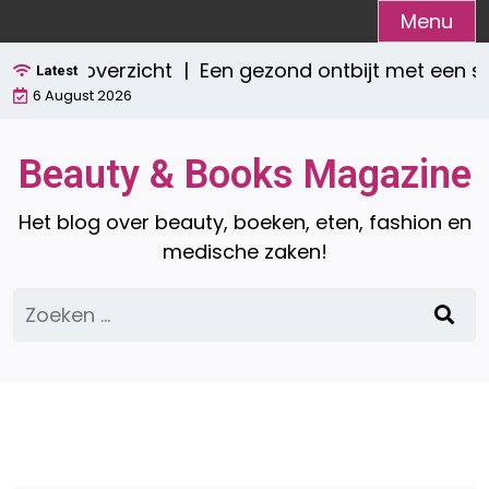
Ga
Menu
naar
pleet overzicht |
Een gezond ontbijt met een smo
de
Latest
6 August 2026
inhoud
Beauty & Books Magazine
Het blog over beauty, boeken, eten, fashion en
medische zaken!
Zoeken
naar: