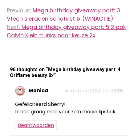
Bericht
Previous:
Mega birthday giveaway part: 3
navigatie
Vtech sieraden schatkist 1x (WINACTIE)
Next:
Mega birthday giveaway part: 5 2 pak
Calvin Klein trunks naar keuze 2x
96 thoughts on “
Mega birthday giveaway part: 4
Oriflame beauty 8x
”
Monica
5 februari 2021 om 22:36
Gefeliciteerd Sherry!
Ik doe graag mee voor zo’n mooie lipstick.
Beantwoorden