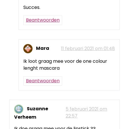
Succes.
Beantwoorden
Mara
11 februari 2021 om 01:48
Ik loot graag mee voor de one colour
lenght mascara
Beantwoorden
Suzanne
5 februari 2021 om
22:57
Verheem
Ik doe graag mee voor de lipstick ??