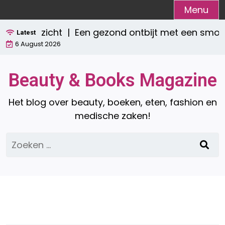
Ga
Menu
naar
overzicht |
Een gezond ontbijt met een smoothie
de
Latest
6 August 2026
inhoud
Beauty & Books Magazine
Het blog over beauty, boeken, eten, fashion en
medische zaken!
Zoeken
naar: