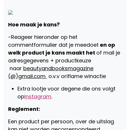
Hoe maak je kans?
-Reageer hieronder op het
commentformulier dat je meedoet
en op
welk product je kans maakt het
of mail je
adresgegevens + productkeuze
naar
beautyandbooksmagazine
(@)gmail.com
o.v.v oriflame winactie
Extra lootje voor degene die ons volgt
op
Instagram
.
Reglement:
Een product per persoon, over de uitslag
kan niet worden gecorrespondeerd,