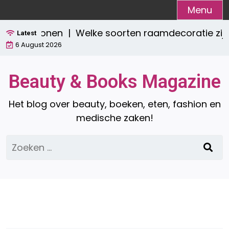
Ga
Menu
naar
isch wonen |
Welke soorten raamdecoratie zijn er?
de
Latest
6 August 2026
inhoud
Beauty & Books Magazine
Het blog over beauty, boeken, eten, fashion en
medische zaken!
Zoeken
naar: