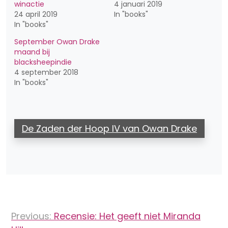
winactie
4 januari 2019
24 april 2019
In "books"
In "books"
September Owan Drake
maand bij
blacksheepindie
4 september 2018
In "books"
De Zaden der Hoop IV van Owan Drake
Bericht
Previous:
Recensie: Het geeft niet Miranda
navigatie