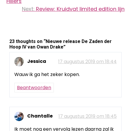
Hillers
Next:
Review: Kruidvat limited edition lijn
23 thoughts on “
Nieuwe release De Zaden der
Hoop IV van Owan Drake
”
Jessica
17 augustus 2019 om 18:44
Wauw ik ga het zeker kopen.
Beantwoorden
Chantalle
17 augustus 2019 om 18:45
Ik moet nog een vervolg lezen daarna zal ik