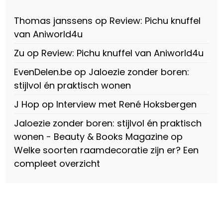
fref=ts
op
Thomas janssens
op
Review: Pichu knuffel
Facebook
van Aniworld4u
Zu
op
Review: Pichu knuffel van Aniworld4u
EvenDelen.be
op
Jaloezie zonder boren:
stijlvol én praktisch wonen
J Hop
op
Interview met René Hoksbergen
Jaloezie zonder boren: stijlvol én praktisch
wonen - Beauty & Books Magazine
op
Welke soorten raamdecoratie zijn er? Een
compleet overzicht