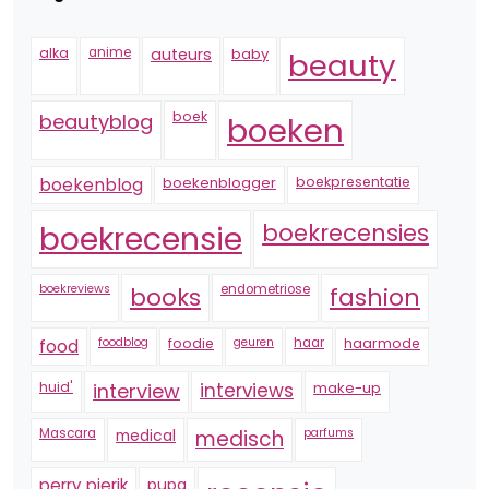
alka
anime
auteurs
baby
beauty
boek
beautyblog
boeken
boekenblogger
boekpresentatie
boekenblog
boekrecensie
boekrecensies
boekreviews
endometriose
fashion
books
foodblog
foodie
geuren
haar
haarmode
food
huid'
interview
interviews
make-up
Mascara
medical
medisch
parfums
perry pierik
pupa