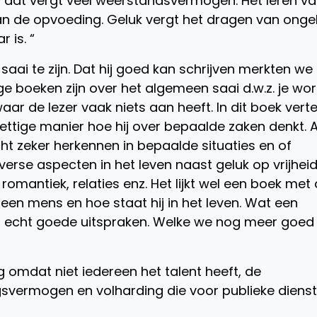
en dat vergt veel weerstandsvermogen. Het leren v
n de opvoeding. Geluk vergt het dragen van ongel
 is. “
 saai te zijn. Dat hij goed kan schrijven merkten we
ge boeken zijn over het algemeen saai d.w.z. je wo
 de lezer vaak niets aan heeft. In dit boek verte
ettige manier hoe hij over bepaalde zaken denkt. A
ht zeker herkennen in bepaalde situaties en of
 diverse aspecten in het leven naast geluk op vrijheid
, romantiek, relaties enz. Het lijkt wel een boek met
en mens en hoe staat hij in het leven. Wat een
et echt goede uitspraken. Welke we nog meer goed
 omdat niet iedereen het talent heeft, de
ngsvermogen en volharding die voor publieke diens