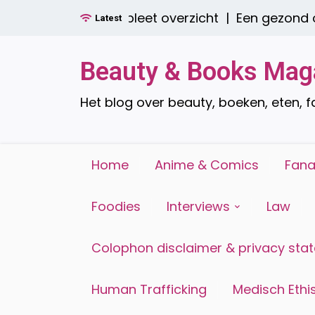
Ga
ijn er? Een compleet overzicht |
Een gezond ontb
Latest
naar
de
inhoud
Beauty & Books Mag
Het blog over beauty, boeken, eten, 
Home
Anime & Comics
Fana
Foodies
Interviews
Law
Colophon disclaimer & privacy sta
Human Trafficking
Medisch Ethis