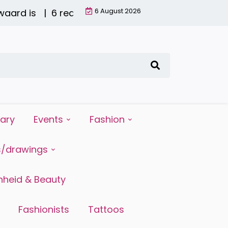
6 August 2026
rd is |
6 redenen waarom water drinken zo belangr
iary
Events
Fashion
s/drawings
heid & Beauty
Fashionists
Tattoos