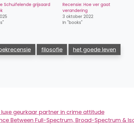
e Schuifelende grijsaard
Recensie: Hoe ver gaat
ok
verandering
2025
3 oktober 2022
s"
In "books"
oekrecensie
filosofie
het goede leven
luxe geurkaar partner in crime attitude
erence Between Full-Spectrum, Broad-Spectrum & Is