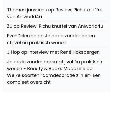
fref=ts
op
Thomas janssens
op
Review: Pichu knuffel
Facebook
van Aniworld4u
Zu
op
Review: Pichu knuffel van Aniworld4u
EvenDelen.be
op
Jaloezie zonder boren:
stijlvol én praktisch wonen
J Hop
op
Interview met René Hoksbergen
Jaloezie zonder boren: stijlvol én praktisch
wonen - Beauty & Books Magazine
op
Welke soorten raamdecoratie zijn er? Een
compleet overzicht