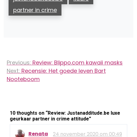
partner in crime
Bericht
Previous:
Review: Blippo.com kawaii masks
navigatie
Next:
Recensie: Het goede leven Bart
Nooteboom
10 thoughts on “
Review: Justanadditude.be luxe
geurkaar partner in crime attitude
”
Renata
24 november 2020 om 00:49