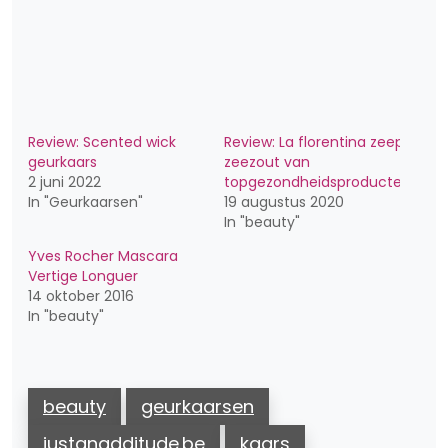
Review: Scented wick
Review: La florentina zeep
geurkaars
zeezout van
2 juni 2022
topgezondheidsproducten.nl
In "Geurkaarsen"
19 augustus 2020
In "beauty"
Yves Rocher Mascara
Vertige Longuer
14 oktober 2016
In "beauty"
beauty
geurkaarsen
justanadditude.be
kaars