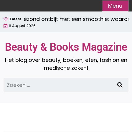
Ga
Menu
naar
gezond ontbijt met een smoothie: waarom het de
de
Latest
6 August 2026
inhoud
Beauty & Books Magazine
Het blog over beauty, boeken, eten, fashion en
medische zaken!
Zoeken
naar: