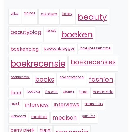
alka
anime
auteurs
baby
beauty
boek
beautyblog
boeken
boekenblogger
boekpresentatie
boekenblog
boekrecensie
boekrecensies
boekreviews
endometriose
fashion
books
foodblog
foodie
geuren
haar
haarmode
food
huid'
interview
interviews
make-up
Mascara
medical
medisch
parfums
perry pierik
pupa