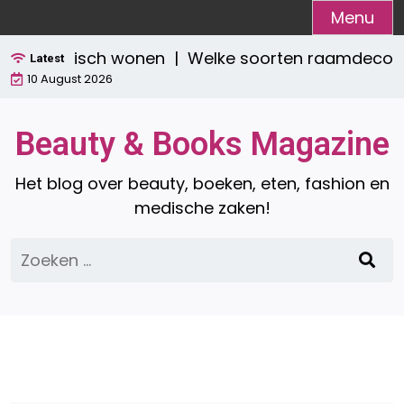
Ga
Menu
naar
én praktisch wonen |
Welke soorten raamdecoratie 
de
Latest
10 August 2026
inhoud
Beauty & Books Magazine
Het blog over beauty, boeken, eten, fashion en
medische zaken!
Zoeken
naar: