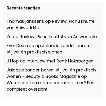
Virtual-
beautynl
beautyandbooksmagazine
Beauty-
op
op
Recente reacties
147775071915783/?
Twitter
Instagram
fref=ts
op
Thomas janssens
op
Review: Pichu knuffel
Facebook
van Aniworld4u
Zu
op
Review: Pichu knuffel van Aniworld4u
EvenDelen.be
op
Jaloezie zonder boren:
stijlvol én praktisch wonen
J Hop
op
Interview met René Hoksbergen
Jaloezie zonder boren: stijlvol én praktisch
wonen - Beauty & Books Magazine
op
Welke soorten raamdecoratie zijn er? Een
compleet overzicht