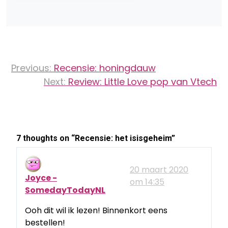
Bericht
Previous:
Recensie: honingdauw
navigatie
Next:
Review: Little Love pop van Vtech
7 thoughts on “
Recensie: het isisgeheim
”
20 maart 2020
Joyce -
om 14:35
SomedayTodayNL
Ooh dit wil ik lezen! Binnenkort eens
bestellen!