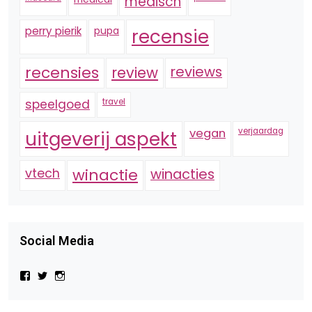
medisch
perry pierik
pupa
recensie
recensies
reviews
review
speelgoed
travel
vegan
verjaardag
uitgeverij aspekt
vtech
winactie
winacties
Social Media
Bekijk
Bekijk
Bekijk
het
het
het
profiel
profiel
profiel
van
van
van