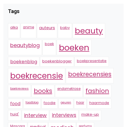
Tags
alka
anime
auteurs
baby
beauty
boek
beautyblog
boeken
boekenblogger
boekpresentatie
boekenblog
boekrecensie
boekrecensies
boekreviews
endometriose
fashion
books
foodblog
foodie
geuren
haar
haarmode
food
huid'
interview
interviews
make-up
Mascara
medical
parfums