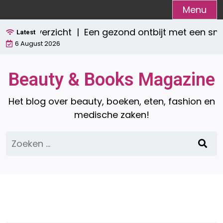
Ga
Menu
naar
eet overzicht |
Een gezond ontbijt met een smoot
de
Latest
6 August 2026
inhoud
Beauty & Books Magazine
Het blog over beauty, boeken, eten, fashion en
medische zaken!
Zoeken
naar: