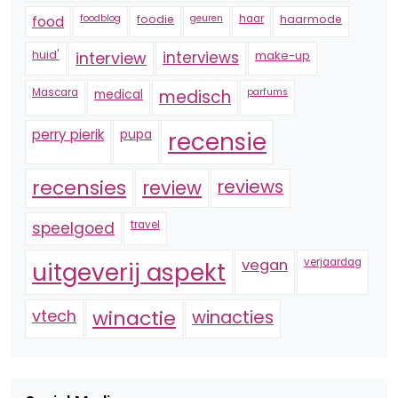
foodblog
foodie
geuren
haar
haarmode
food
huid'
interview
interviews
make-up
Mascara
medical
medisch
parfums
perry pierik
pupa
recensie
recensies
reviews
review
speelgoed
travel
vegan
verjaardag
uitgeverij aspekt
vtech
winactie
winacties