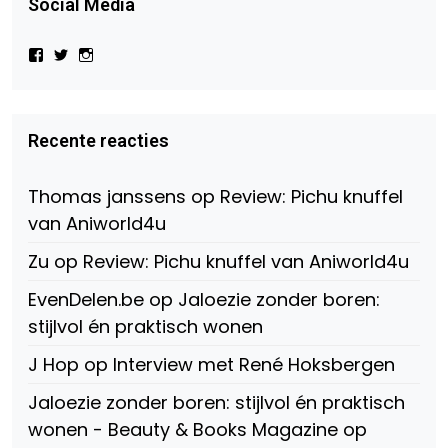
Social Media
Bekijk
Bekijk
Bekijk
het
het
het
profiel
profiel
profiel
van
van
van
Virtual-
beautynl
beautyandbooksmagazine
Beauty-
op
op
Recente reacties
147775071915783/?
Twitter
Instagram
fref=ts
op
Thomas janssens
op
Review: Pichu knuffel
Facebook
van Aniworld4u
Zu
op
Review: Pichu knuffel van Aniworld4u
EvenDelen.be
op
Jaloezie zonder boren:
stijlvol én praktisch wonen
J Hop
op
Interview met René Hoksbergen
Jaloezie zonder boren: stijlvol én praktisch
wonen - Beauty & Books Magazine
op