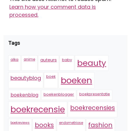
Learn how your comment data is
processed.
Tags
alka
anime
auteurs
baby
beauty
boek
beautyblog
boeken
boekenblogger
boekpresentatie
boekenblog
boekrecensie
boekrecensies
boekreviews
endometriose
fashion
books