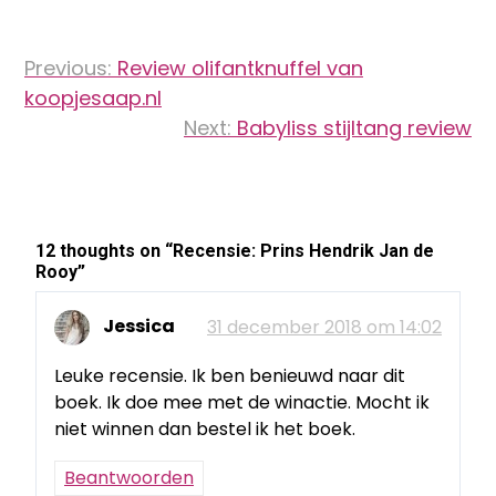
Bericht
Previous:
Review olifantknuffel van
navigatie
koopjesaap.nl
Next:
Babyliss stijltang review
12 thoughts on “
Recensie: Prins Hendrik Jan de
Rooy
”
Jessica
31 december 2018 om 14:02
Leuke recensie. Ik ben benieuwd naar dit
boek. Ik doe mee met de winactie. Mocht ik
niet winnen dan bestel ik het boek.
Beantwoorden