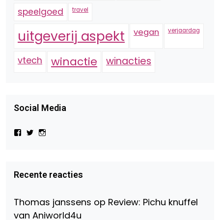
speelgoed
travel
vegan
verjaardag
uitgeverij aspekt
vtech
winactie
winacties
Social Media
Bekijk
Bekijk
Bekijk
het
het
het
profiel
profiel
profiel
van
van
van
Virtual-
beautynl
beautyandbooksmagazine
Beauty-
op
op
Recente reacties
147775071915783/?
Twitter
Instagram
fref=ts
op
Thomas janssens
op
Review: Pichu knuffel
Facebook
van Aniworld4u