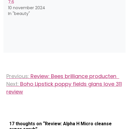
7,6
10 november 2024
In "beauty"
Bericht
Previous:
Review: Bees brilliance producten
navigatie
Next:
Boho Lipstick poppy fields glans love 311
review
17 thoughts on “
Review: Alpha H Micro cleanse