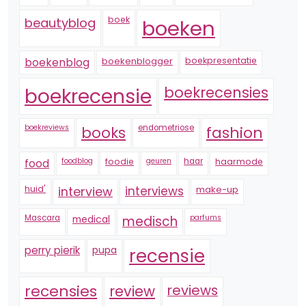
boek
beautyblog
boeken
boekenblogger
boekpresentatie
boekenblog
boekrecensie
boekrecensies
boekreviews
endometriose
fashion
books
foodblog
foodie
geuren
haar
haarmode
food
huid'
interview
interviews
make-up
Mascara
medical
medisch
parfums
perry pierik
pupa
recensie
recensies
reviews
review