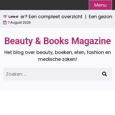
Ga
Menu
naar
jn er? Een compleet overzicht |
Een gezond ontbi
de
Latest
7 August 2026
inhoud
Beauty & Books Magazine
Het blog over beauty, boeken, eten, fashion en
medische zaken!
Zoeken
naar: