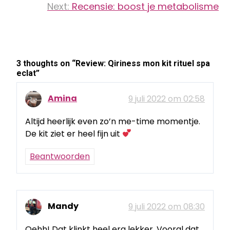
Next:
Recensie: boost je metabolisme
3 thoughts on “
Review: Qiriness mon kit rituel spa
eclat
”
Amina
9 juli 2022 om 02:58
Altijd heerlijk even zo’n me-time momentje.
De kit ziet er heel fijn uit
Beantwoorden
Mandy
9 juli 2022 om 08:30
Oehh! Dat klinkt heel erg lekker. Vooral dat