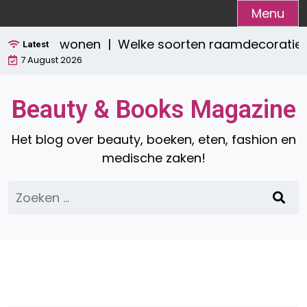
Ga
Menu
naar
ktisch wonen |
Welke soorten raamdecoratie zijn e
de
Latest
7 August 2026
inhoud
Beauty & Books Magazine
Het blog over beauty, boeken, eten, fashion en
medische zaken!
Zoeken
naar: