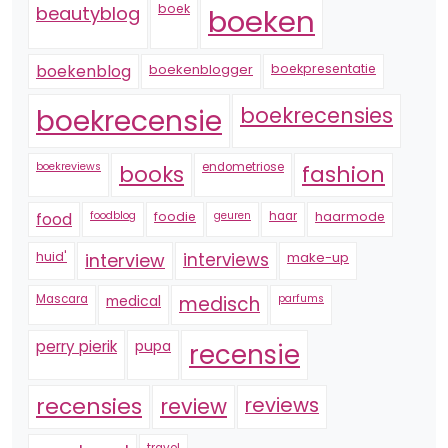
boek
beautyblog
boeken
boekenblogger
boekpresentatie
boekenblog
boekrecensie
boekrecensies
boekreviews
endometriose
fashion
books
foodblog
foodie
geuren
haar
haarmode
food
huid'
interview
interviews
make-up
Mascara
medical
medisch
parfums
perry pierik
pupa
recensie
recensies
reviews
review
travel