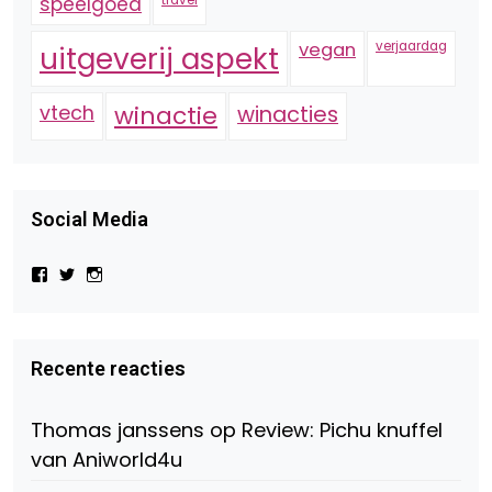
speelgoed
vegan
verjaardag
uitgeverij aspekt
vtech
winactie
winacties
Social Media
Bekijk
Bekijk
Bekijk
het
het
het
profiel
profiel
profiel
van
van
van
Virtual-
beautynl
beautyandbooksmagazine
Beauty-
op
op
Recente reacties
147775071915783/?
Twitter
Instagram
fref=ts
op
Thomas janssens
op
Review: Pichu knuffel
Facebook
van Aniworld4u