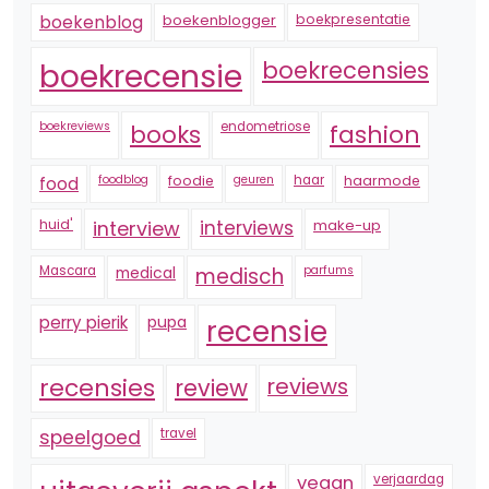
boekenblogger
boekpresentatie
boekenblog
boekrecensie
boekrecensies
boekreviews
endometriose
fashion
books
foodblog
foodie
geuren
haar
haarmode
food
huid'
interview
interviews
make-up
Mascara
medical
medisch
parfums
perry pierik
pupa
recensie
recensies
reviews
review
speelgoed
travel
vegan
verjaardag