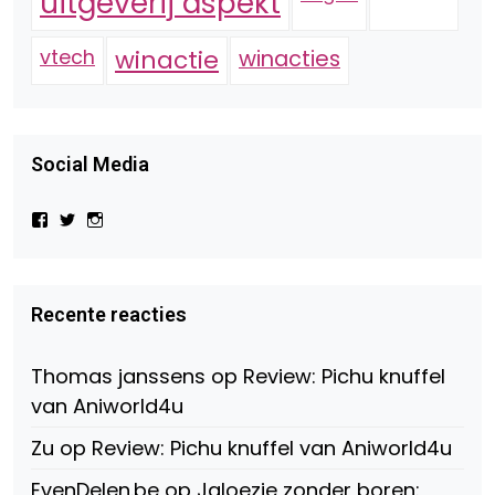
uitgeverij aspekt
vtech
winactie
winacties
Social Media
Bekijk
Bekijk
Bekijk
het
het
het
profiel
profiel
profiel
van
van
van
Virtual-
beautynl
beautyandbooksmagazine
Beauty-
op
op
Recente reacties
147775071915783/?
Twitter
Instagram
fref=ts
op
Thomas janssens
op
Review: Pichu knuffel
Facebook
van Aniworld4u
Zu
op
Review: Pichu knuffel van Aniworld4u
EvenDelen.be
op
Jaloezie zonder boren: