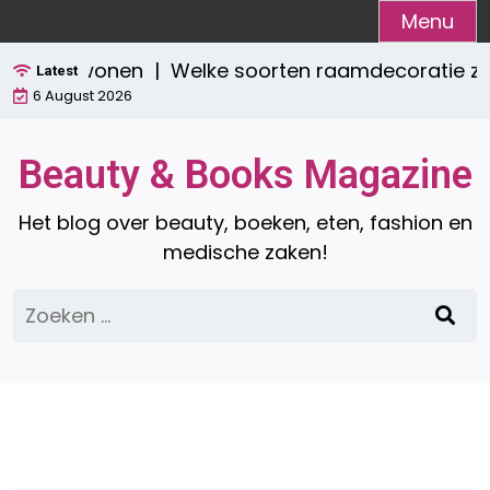
Ga
Menu
naar
isch wonen |
Welke soorten raamdecoratie zijn er?
de
Latest
6 August 2026
inhoud
Beauty & Books Magazine
Het blog over beauty, boeken, eten, fashion en
medische zaken!
Zoeken
naar: