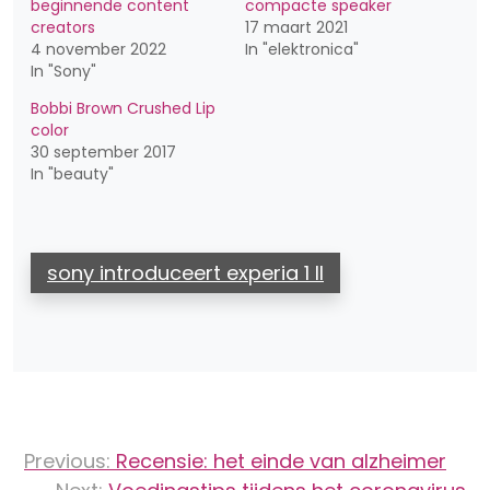
beginnende content
compacte speaker
creators
17 maart 2021
4 november 2022
In "elektronica"
In "Sony"
Bobbi Brown Crushed Lip
color
30 september 2017
In "beauty"
sony introduceert experia 1 II
Bericht
Previous:
Recensie: het einde van alzheimer
navigatie