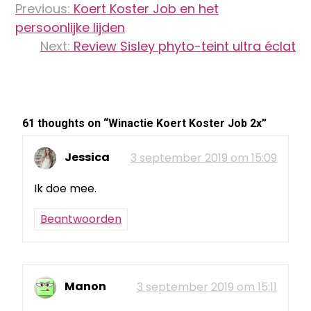
Previous:
Koert Koster Job en het
navigatie
persoonlijke lijden
Next:
Review Sisley phyto-teint ultra éclat
61 thoughts on “
Winactie Koert Koster Job 2x
”
Jessica
3 september 2019 om 15:09
Ik doe mee.
Beantwoorden
Manon
3 september 2019 om 15:11