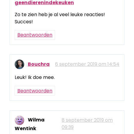
geendierenindekeuken
Zo te zien heb je al veel leuke reacties!
Succes!
Beantwoorden
Bouchra
6 september 2019 om 14:54
Leuk! Ik doe mee.
Beantwoorden
Wilma
8 september 2019 om
09:39
Wentink