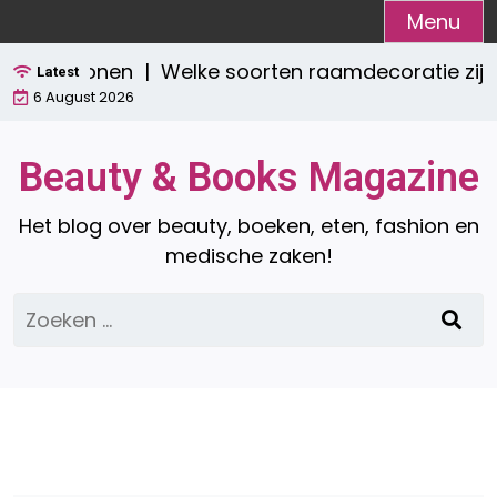
Ga
Menu
naar
isch wonen |
Welke soorten raamdecoratie zijn er?
de
Latest
6 August 2026
inhoud
Beauty & Books Magazine
Het blog over beauty, boeken, eten, fashion en
medische zaken!
Zoeken
naar: