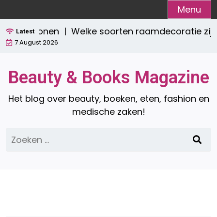
Ga
Menu
naar
sch wonen |
Welke soorten raamdecoratie zijn er? 
de
Latest
7 August 2026
inhoud
Beauty & Books Magazine
Het blog over beauty, boeken, eten, fashion en
medische zaken!
Zoeken
naar: