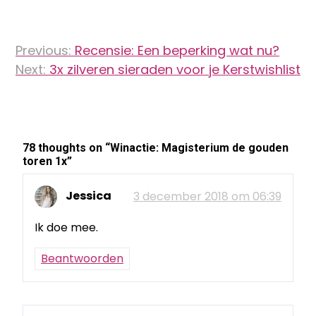
Bericht
Previous:
Recensie: Een beperking wat nu?
navigatie
Next:
3x zilveren sieraden voor je Kerstwishlist
78 thoughts on “
Winactie: Magisterium de gouden
toren 1x
”
Jessica
3 december 2018 om 06:39
Ik doe mee.
Beantwoorden