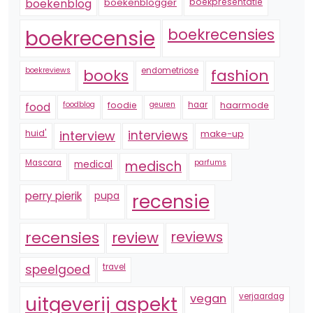
boekenblogger
boekpresentatie
boekenblog
boekrecensie
boekrecensies
boekreviews
endometriose
fashion
books
foodblog
foodie
geuren
haar
haarmode
food
huid'
interview
interviews
make-up
Mascara
medical
medisch
parfums
perry pierik
pupa
recensie
recensies
reviews
review
speelgoed
travel
vegan
verjaardag
uitgeverij aspekt