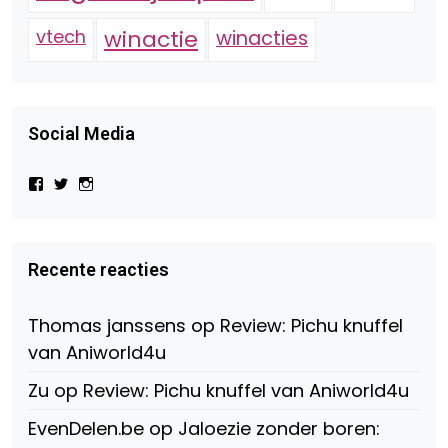
vtech
winactie
winacties
Social Media
Bekijk
Bekijk
Bekijk
het
het
het
profiel
profiel
profiel
van
van
van
Virtual-
beautynl
beautyandbooksmagazine
Beauty-
op
op
Recente reacties
147775071915783/?
Twitter
Instagram
fref=ts
op
Thomas janssens
op
Review: Pichu knuffel
Facebook
van Aniworld4u
Zu
op
Review: Pichu knuffel van Aniworld4u
EvenDelen.be
op
Jaloezie zonder boren: