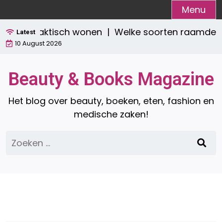
Ga
Menu
naar
ol én praktisch wonen |
Welke soorten raamdecorat
de
Latest
10 August 2026
inhoud
Beauty & Books Magazine
Het blog over beauty, boeken, eten, fashion en
medische zaken!
Zoeken
naar: