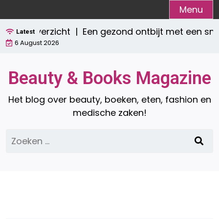
Ga
Menu
naar
Een gezond ontbijt met een smoothie: waa
de
Latest
6 August 2026
inhoud
Beauty & Books Magazine
Het blog over beauty, boeken, eten, fashion en
medische zaken!
Zoeken
naar: