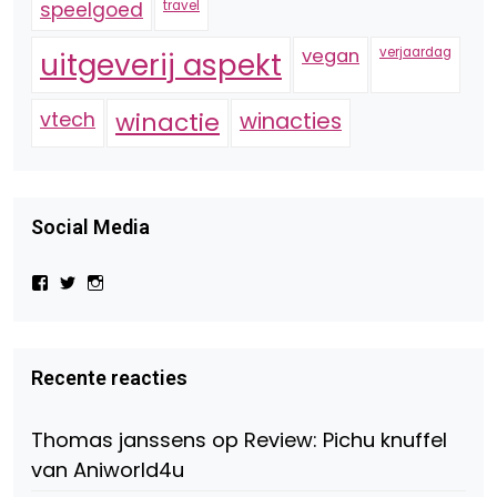
speelgoed
travel
vegan
verjaardag
uitgeverij aspekt
vtech
winactie
winacties
Social Media
Bekijk
Bekijk
Bekijk
het
het
het
profiel
profiel
profiel
van
van
van
Virtual-
beautynl
beautyandbooksmagazine
Beauty-
op
op
Recente reacties
147775071915783/?
Twitter
Instagram
fref=ts
op
Thomas janssens
op
Review: Pichu knuffel
Facebook
van Aniworld4u