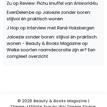
Zu
op
Review: Pichu knuffel van Aniworld4u
EvenDelen.be
op
Jaloezie zonder boren:
stijlvol én praktisch wonen
J Hop
op
Interview met René Hoksbergen
Jaloezie zonder boren: stijlvol én praktisch
wonen - Beauty & Books Magazine
op
Welke soorten raamdecoratie zijn er? Een
compleet overzicht
© 2026
Beauty & Books Magazine
|
Theme Affiliate Eye
by Wp Theme Space.