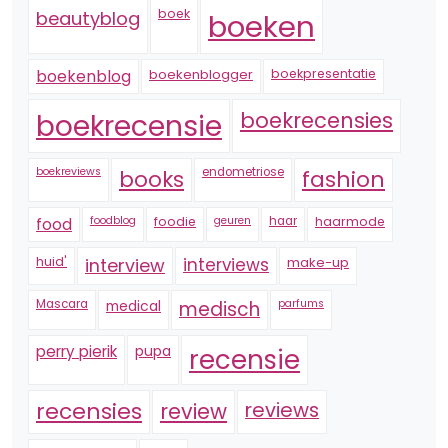
boek
beautyblog
boeken
boekenblogger
boekpresentatie
boekenblog
boekrecensie
boekrecensies
boekreviews
endometriose
fashion
books
foodblog
foodie
geuren
haar
haarmode
food
huid'
interview
interviews
make-up
Mascara
medical
medisch
parfums
perry pierik
pupa
recensie
recensies
reviews
review