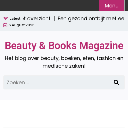
Ga
Menu
naar
mpleet overzicht |
Een gezond ontbijt met een s
de
Latest
6 August 2026
inhoud
Beauty & Books Magazine
Het blog over beauty, boeken, eten, fashion en
medische zaken!
Zoeken
naar: