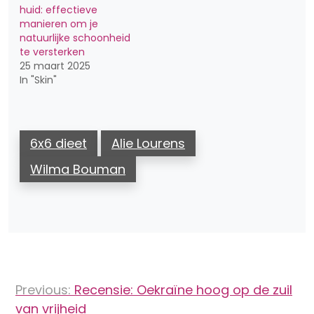
huid: effectieve
manieren om je
natuurlijke schoonheid
te versterken
25 maart 2025
In "Skin"
6x6 dieet
Alie Lourens
Wilma Bouman
Bericht
Previous:
Recensie: Oekraïne hoog op de zuil
navigatie
van vrijheid