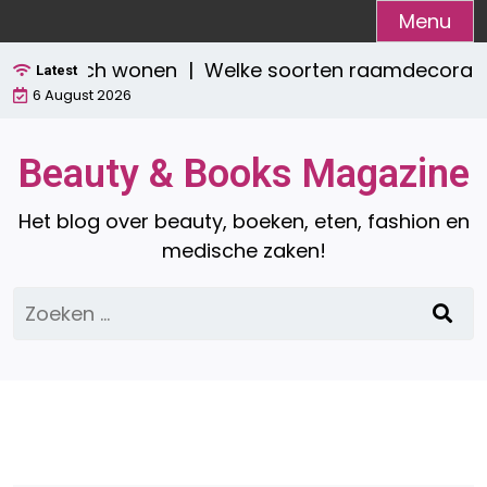
Ga
Menu
naar
aktisch wonen |
Welke soorten raamdecoratie zijn 
de
Latest
6 August 2026
inhoud
Beauty & Books Magazine
Het blog over beauty, boeken, eten, fashion en
medische zaken!
Zoeken
naar: