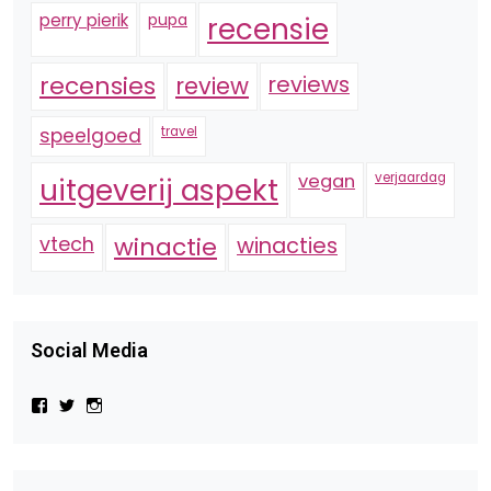
perry pierik
pupa
recensie
recensies
reviews
review
speelgoed
travel
vegan
verjaardag
uitgeverij aspekt
vtech
winactie
winacties
Social Media
Bekijk
Bekijk
Bekijk
het
het
het
profiel
profiel
profiel
van
van
van
Virtual-
beautynl
beautyandbooksmagazine