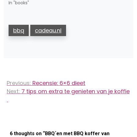
In "books"
bbq
cadeau.nl
Bericht
Previous:
Recensie: 6×6 dieet
navigatie
Next:
7 tips om extra te genieten van je koffie
6 thoughts on “
BBQ´en met BBQ koffer van