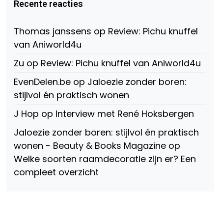
Beauty-
op
op
Recente reacties
147775071915783/?
Twitter
Instagram
fref=ts
op
Thomas janssens
op
Review: Pichu knuffel
Facebook
van Aniworld4u
Zu
op
Review: Pichu knuffel van Aniworld4u
EvenDelen.be
op
Jaloezie zonder boren:
stijlvol én praktisch wonen
J Hop
op
Interview met René Hoksbergen
Jaloezie zonder boren: stijlvol én praktisch
wonen - Beauty & Books Magazine
op
Welke soorten raamdecoratie zijn er? Een
compleet overzicht