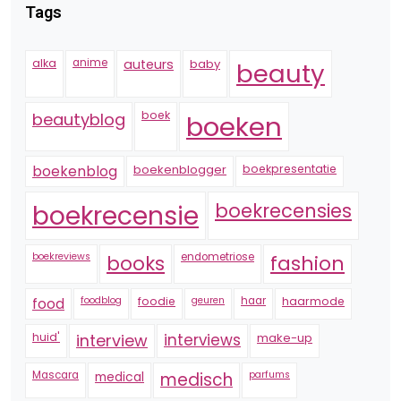
Tags
alka
anime
auteurs
baby
beauty
boek
beautyblog
boeken
boekenblogger
boekpresentatie
boekenblog
boekrecensie
boekrecensies
boekreviews
endometriose
fashion
books
foodblog
foodie
geuren
haar
haarmode
food
huid'
interview
interviews
make-up
Mascara
medical
medisch
parfums