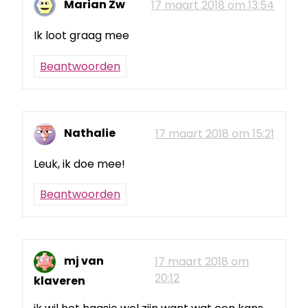
Marian Zw
17 maart 2018 om 13:54
Ik loot graag mee
Beantwoorden
Nathalie
17 maart 2018 om 15:21
Leuk, ik doe mee!
Beantwoorden
mj van
17 maart 2018 om
20:12
klaveren