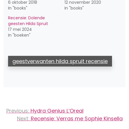
6 oktober 2018
12 november 2020
In "books"
In "books"
Recensie: Dolende
geesten Hilda Spruit
17 mei 2024
In "boeken"
geestverwanten hilda spruit recensie
Bericht
Previous:
Hydra Genius L’Oreal
navigatie
Next:
Recensie: Verras me Sophie Kinsella