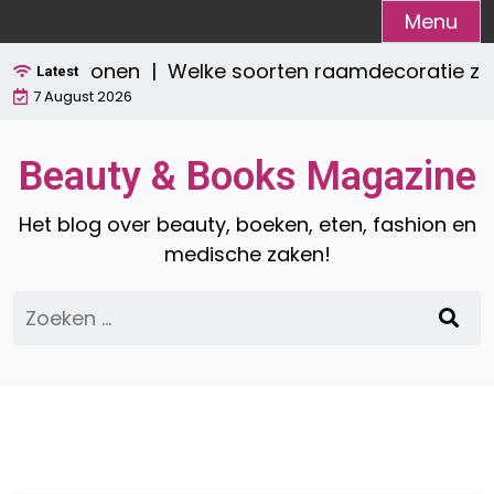
Ga
Menu
naar
sch wonen |
Welke soorten raamdecoratie zijn er? 
de
Latest
7 August 2026
inhoud
Beauty & Books Magazine
Het blog over beauty, boeken, eten, fashion en
medische zaken!
Zoeken
naar: